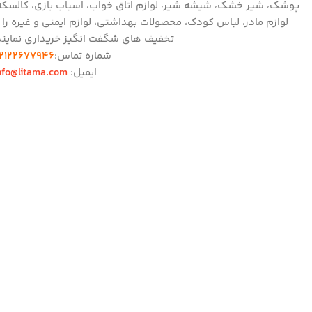
پوشک، شیر خشک، شیشه شیر، لوازم اتاق خواب، اسباب بازی، کالسکه
لوازم مادر، لباس کودک، محصولات بهداشتی، لوازم ایمنی و غیره را ب
تخفیف های شگفت انگیز خریداری نمایند
شماره تماس:
2122677946
ایمیل:
nfo@litama.com
پشتیبانی:
شنبه تا چهارشنبه 10:00 – 17:00
نک های کاربردی
وشگاه
فیفات
انین و مقررات
یج سیسمونی
له لیتاما
اس با ما
باره ما
الات متداول
ان بندی فروشگاه
شنبه تا چهار شنبه
ساعت ۱۰ الی ۱۷