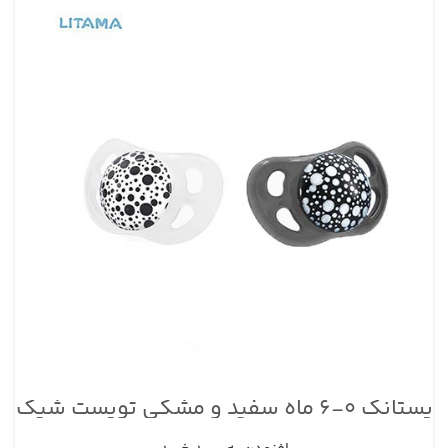
پستانک ۰-۶ ماه سفید و مشکی تویست شیک