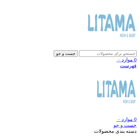
جست و جو
0
موارد
۰
فهرست
0
موارد
۰
جست و جو
دسته بندی محصولات