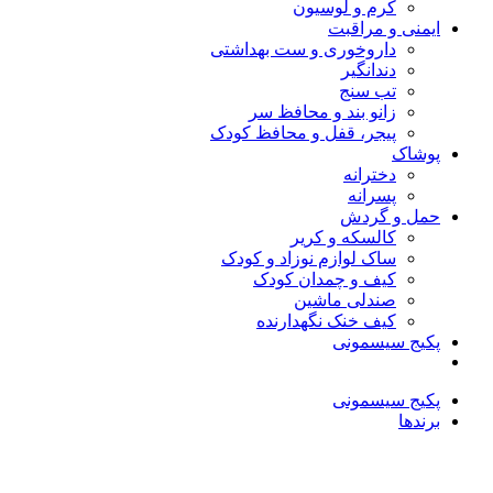
کرم و لوسیون
ایمنی و مراقبت
داروخوری و ست بهداشتی
دندانگیر
تب‌ سنج
زانو بند و محافظ سر
پیجر، قفل و محافظ کودک
پوشاک
دخترانه
پسرانه
حمل و گردش
کالسکه و کریر
ساک لوازم نوزاد و کودک
کیف و چمدان کودک
صندلی ماشین
کیف خنک نگهدارنده
پکیج سیسمونی
پکیج سیسمونی
برندها