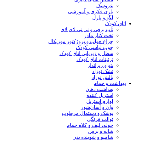
عروسک
بازی فکری و آموزشی
لگو و پازل
اتاق کودک
تاب برقی و نی نی لای لای
تخت کنار مادر
چراغ خواب و پروژکتور موزیکال
چوب لباسی کودک
سطل و زیرپایی اتاق کودک
تزئینات اتاق کودک
پتو و زیرانداز
تشک نوزاد
بالش نوزاد
بهداشت و حمام
بهداشت دهان
استریل کننده
لوازم استریل
وان و آسان‌شور
پوشک و دستمال مرطوب
توالت فرنگی
حوله، لیف و کلاه حمام
شانه و برس
شامپو و شوینده بدن