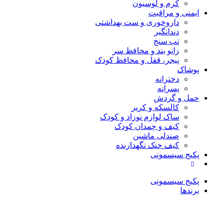
کرم و لوسیون
ایمنی و مراقبت
داروخوری و ست بهداشتی
دندانگیر
تب‌ سنج
زانو بند و محافظ سر
پیجر، قفل و محافظ کودک
پوشاک
دخترانه
پسرانه
حمل و گردش
کالسکه و کریر
ساک لوازم نوزاد و کودک
کیف و چمدان کودک
صندلی ماشین
کیف خنک نگهدارنده
پکیج سیسمونی
پکیج سیسمونی
برندها