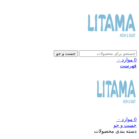
جست و جو
0
موارد
۰
فهرست
0
موارد
۰
جست و جو
دسته بندی محصولات