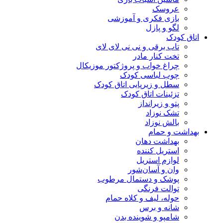
عروسک
بازی فکری و آموزشی
لگو و پازل
اتاق کودک
تاب برقی و نی نی لای لای
تخت کنار مادر
چراغ خواب و پروژکتور موزیکال
چوب لباسی کودک
سطل و زیرپایی اتاق کودک
تزئینات اتاق کودک
پتو و زیرانداز
تشک نوزاد
بالش نوزاد
بهداشت و حمام
بهداشت دهان
استریل کننده
لوازم استریل
وان و آسان‌شور
پوشک و دستمال مرطوب
توالت فرنگی
حوله، لیف و کلاه حمام
شانه و برس
شامپو و شوینده بدن