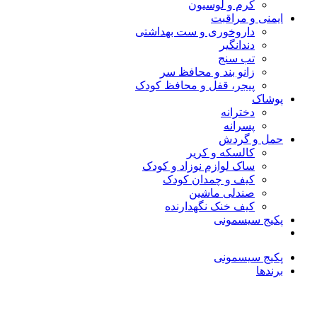
کرم و لوسیون
ایمنی و مراقبت
داروخوری و ست بهداشتی
دندانگیر
تب‌ سنج
زانو بند و محافظ سر
پیجر، قفل و محافظ کودک
پوشاک
دخترانه
پسرانه
حمل و گردش
کالسکه و کریر
ساک لوازم نوزاد و کودک
کیف و چمدان کودک
صندلی ماشین
کیف خنک نگهدارنده
پکیج سیسمونی
پکیج سیسمونی
برندها