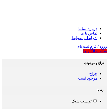
درباره لیتاما
تماس با ما
شرایط و ضوابط
ورود / فرم ثبت نام
شگفت انگیز ها
حراج و موجودی
حراج
موجود است
برندها
تویست شیک