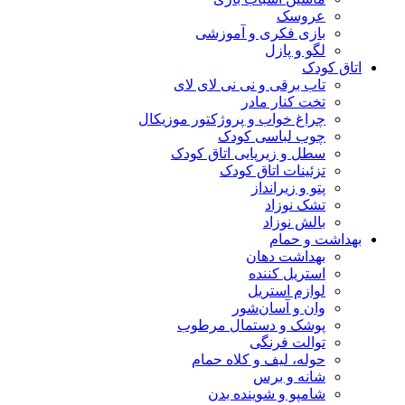
عروسک
بازی فکری و آموزشی
لگو و پازل
اتاق کودک
تاب برقی و نی نی لای لای
تخت کنار مادر
چراغ خواب و پروژکتور موزیکال
چوب لباسی کودک
سطل و زیرپایی اتاق کودک
تزئینات اتاق کودک
پتو و زیرانداز
تشک نوزاد
بالش نوزاد
بهداشت و حمام
بهداشت دهان
استریل کننده
لوازم استریل
وان و آسان‌شور
پوشک و دستمال مرطوب
توالت فرنگی
حوله، لیف و کلاه حمام
شانه و برس
شامپو و شوینده بدن