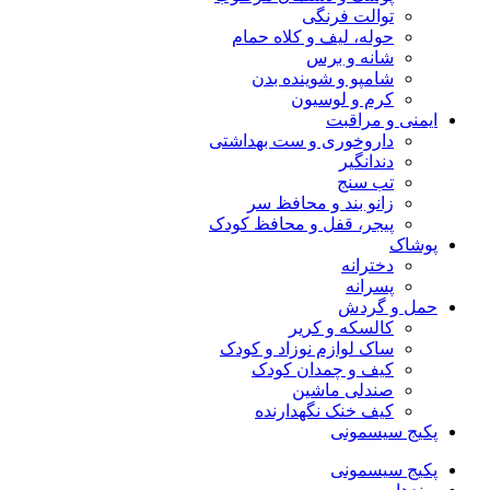
توالت فرنگی
حوله، لیف و کلاه حمام
شانه و برس
شامپو و شوینده بدن
کرم و لوسیون
ایمنی و مراقبت
داروخوری و ست بهداشتی
دندانگیر
تب‌ سنج
زانو بند و محافظ سر
پیجر، قفل و محافظ کودک
پوشاک
دخترانه
پسرانه
حمل و گردش
کالسکه و کریر
ساک لوازم نوزاد و کودک
کیف و چمدان کودک
صندلی ماشین
کیف خنک نگهدارنده
پکیج سیسمونی
پکیج سیسمونی