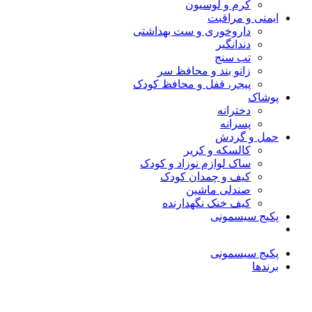
کرم و لوسیون
ایمنی و مراقبت
داروخوری و ست بهداشتی
دندانگیر
تب‌ سنج
زانو بند و محافظ سر
پیجر، قفل و محافظ کودک
پوشاک
دخترانه
پسرانه
حمل و گردش
کالسکه و کریر
ساک لوازم نوزاد و کودک
کیف و چمدان کودک
صندلی ماشین
کیف خنک نگهدارنده
پکیج سیسمونی
پکیج سیسمونی
برندها