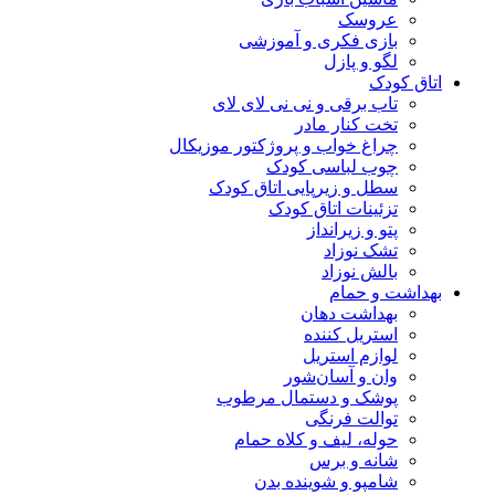
عروسک
بازی فکری و آموزشی
لگو و پازل
اتاق کودک
تاب برقی و نی نی لای لای
تخت کنار مادر
چراغ خواب و پروژکتور موزیکال
چوب لباسی کودک
سطل و زیرپایی اتاق کودک
تزئینات اتاق کودک
پتو و زیرانداز
تشک نوزاد
بالش نوزاد
بهداشت و حمام
بهداشت دهان
استریل کننده
لوازم استریل
وان و آسان‌شور
پوشک و دستمال مرطوب
توالت فرنگی
حوله، لیف و کلاه حمام
شانه و برس
شامپو و شوینده بدن