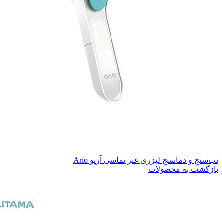
تب‌سنج و دماسنج لیزری غیر تماسی آریو Ario
بازگشت به محصولات