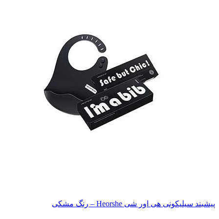
پیشبند سیلیکونی هی اور شی Heorshe – رنگ مشکی
ناموجود