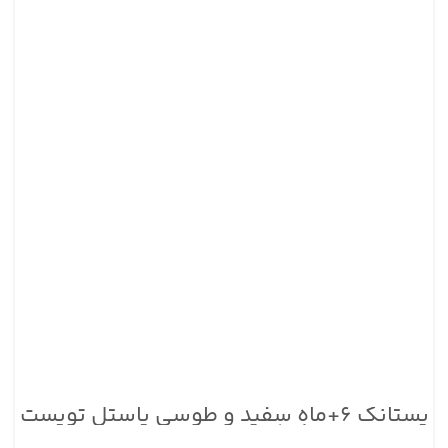
پستانک ۶+ماه سفید و طوسی پاستل تویست
شیک بسته ۲ عددی