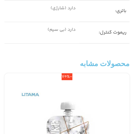
دارد (شارژی)
باتری:
دارد (بی سیم)
ریموت کنترل:
محصولات مشابه
-70%