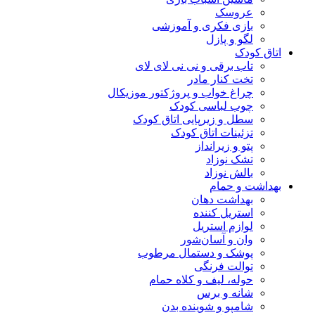
عروسک
بازی فکری و آموزشی
لگو و پازل
اتاق کودک
تاب برقی و نی نی لای لای
تخت کنار مادر
چراغ خواب و پروژکتور موزیکال
چوب لباسی کودک
سطل و زیرپایی اتاق کودک
تزئینات اتاق کودک
پتو و زیرانداز
تشک نوزاد
بالش نوزاد
بهداشت و حمام
بهداشت دهان
استریل کننده
لوازم استریل
وان و آسان‌شور
پوشک و دستمال مرطوب
توالت فرنگی
حوله، لیف و کلاه حمام
شانه و برس
شامپو و شوینده بدن