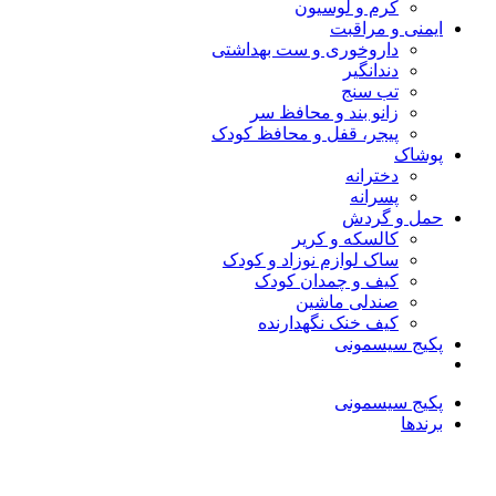
کرم و لوسیون
ایمنی و مراقبت
داروخوری و ست بهداشتی
دندانگیر
تب‌ سنج
زانو بند و محافظ سر
پیجر، قفل و محافظ کودک
پوشاک
دخترانه
پسرانه
حمل و گردش
کالسکه و کریر
ساک لوازم نوزاد و کودک
کیف و چمدان کودک
صندلی ماشین
کیف خنک نگهدارنده
پکیج سیسمونی
پکیج سیسمونی
برندها