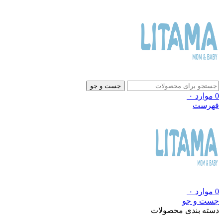
جست و جو
0
موارد
۰
فهرست
0
موارد
۰
جست و جو
دسته بندی محصولات