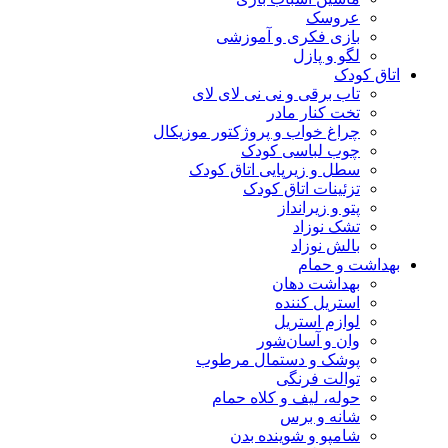
عروسک
بازی فکری و آموزشی
لگو و پازل
اتاق کودک
تاب برقی و نی نی لای لای
تخت کنار مادر
چراغ خواب و پروژکتور موزیکال
چوب لباسی کودک
سطل و زیرپایی اتاق کودک
تزئینات اتاق کودک
پتو و زیرانداز
تشک نوزاد
بالش نوزاد
بهداشت و حمام
بهداشت دهان
استریل کننده
لوازم استریل
وان و آسان‌شور
پوشک و دستمال مرطوب
توالت فرنگی
حوله، لیف و کلاه حمام
شانه و برس
شامپو و شوینده بدن