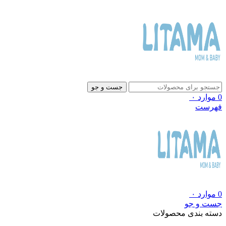
جست و جو
0
موارد
۰
فهرست
0
موارد
۰
جست و جو
دسته بندی محصولات