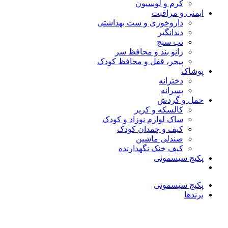
کرم و لوسیون
ایمنی و مراقبت
داروخوری و ست بهداشتی
دندانگیر
تب‌ سنج
زانو بند و محافظ سر
پیجر، قفل و محافظ کودک
پوشاک
دخترانه
پسرانه
حمل و گردش
کالسکه و کریر
ساک لوازم نوزاد و کودک
کیف و چمدان کودک
صندلی ماشین
کیف خنک نگهدارنده
پکیج سیسمونی
پکیج سیسمونی
برندها