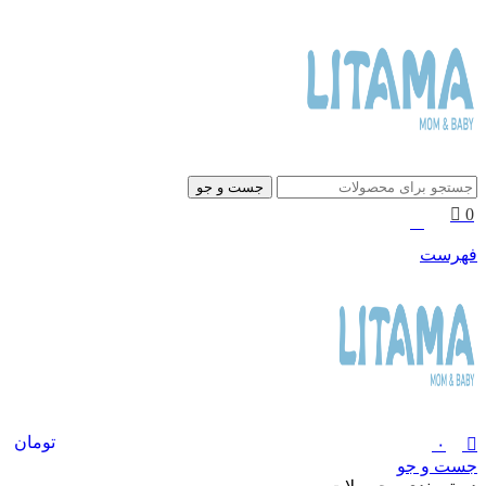
0
جست و جو
0
۰
تومان
فهرست
تومان
۰
جست و جو