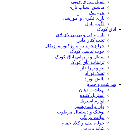
اسباب بازی چوبی
ماشین اسباب بازی
عروسک
بازی فکری و آموزشی
لگو و پازل
اتاق کودک
تاب برقی و نی نی لای لای
تخت کنار مادر
چراغ خواب و پروژکتور موزیکال
چوب لباسی کودک
سطل و زیرپایی اتاق کودک
تزئینات اتاق کودک
پتو و زیرانداز
تشک نوزاد
بالش نوزاد
بهداشت و حمام
بهداشت دهان
استریل کننده
لوازم استریل
وان و آسان‌شور
پوشک و دستمال مرطوب
توالت فرنگی
حوله، لیف و کلاه حمام
شانه و برس