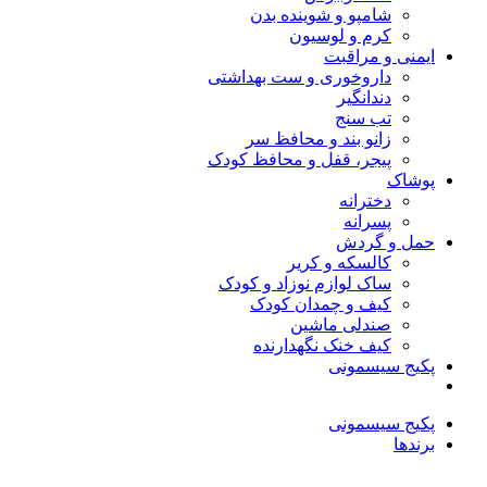
شامپو و شوینده بدن
کرم و لوسیون
ایمنی و مراقبت
داروخوری و ست بهداشتی
دندانگیر
تب‌ سنج
زانو بند و محافظ سر
پیجر، قفل و محافظ کودک
پوشاک
دخترانه
پسرانه
حمل و گردش
کالسکه و کریر
ساک لوازم نوزاد و کودک
کیف و چمدان کودک
صندلی ماشین
کیف خنک نگهدارنده
پکیج سیسمونی
پکیج سیسمونی
برندها