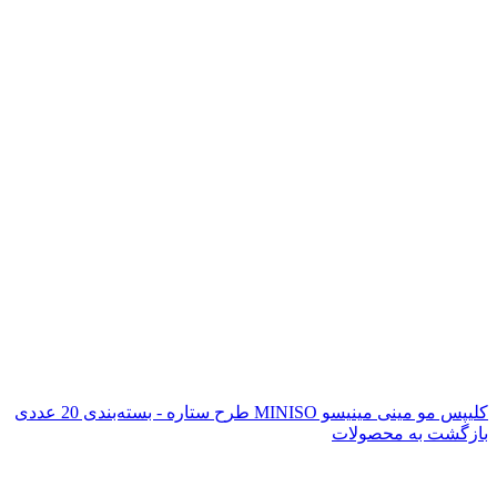
کلیپس مو مینی مینیسو MINISO طرح ستاره - بسته‌بندی 20 عددی
بازگشت به محصولات