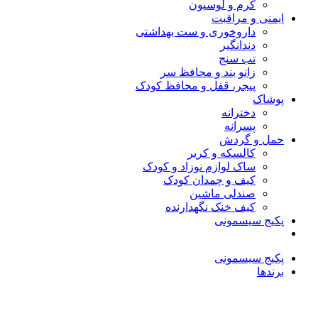
کرم و لوسیون
ایمنی و مراقبت
داروخوری و ست بهداشتی
دندانگیر
تب‌ سنج
زانو بند و محافظ سر
پیجر، قفل و محافظ کودک
پوشاک
دخترانه
پسرانه
حمل و گردش
کالسکه و کریر
ساک لوازم نوزاد و کودک
کیف و چمدان کودک
صندلی ماشین
کیف خنک نگهدارنده
پکیج سیسمونی
پکیج سیسمونی
برندها