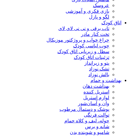
عروسک
بازی فکری و آموزشی
لگو و پازل
اتاق کودک
تاب برقی و نی نی لای لای
تخت کنار مادر
چراغ خواب و پروژکتور موزیکال
چوب لباسی کودک
سطل و زیرپایی اتاق کودک
تزئینات اتاق کودک
پتو و زیرانداز
تشک نوزاد
بالش نوزاد
بهداشت و حمام
بهداشت دهان
استریل کننده
لوازم استریل
وان و آسان‌شور
پوشک و دستمال مرطوب
توالت فرنگی
حوله، لیف و کلاه حمام
شانه و برس
شامپو و شوینده بدن