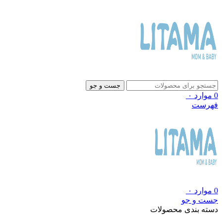
جست و جو
0
موارد
۰
فهرست
0
موارد
۰
جست و جو
دسته بندی محصولات