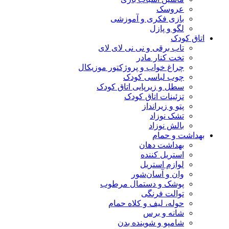
عروسک
بازی فکری و آموزشی
لگو و پازل
اتاق کودک
تاب برقی و نی نی لای لای
تخت کنار مادر
چراغ خواب و پروژکتور موزیکال
چوب لباسی کودک
سطل و زیرپایی اتاق کودک
تزئینات اتاق کودک
پتو و زیرانداز
تشک نوزاد
بالش نوزاد
بهداشت و حمام
بهداشت دهان
استریل کننده
لوازم استریل
وان و آسان‌شور
پوشک و دستمال مرطوب
توالت فرنگی
حوله، لیف و کلاه حمام
شانه و برس
شامپو و شوینده بدن