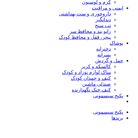
کرم و لوسیون
ایمنی و مراقبت
داروخوری و ست بهداشتی
دندانگیر
تب‌ سنج
زانو بند و محافظ سر
پیجر، قفل و محافظ کودک
پوشاک
دخترانه
پسرانه
حمل و گردش
کالسکه و کریر
ساک لوازم نوزاد و کودک
کیف و چمدان کودک
صندلی ماشین
کیف خنک نگهدارنده
پکیج سیسمونی
پکیج سیسمونی
برندها