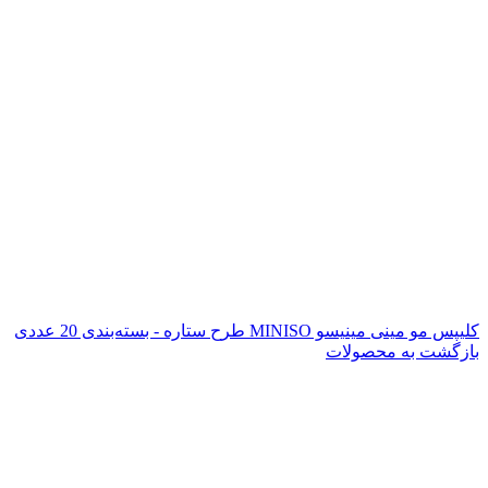
کلیپس مو مینی مینیسو MINISO طرح ستاره - بسته‌بندی 20 عددی
بازگشت به محصولات