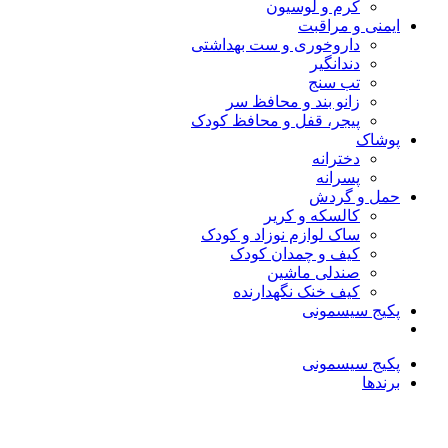
کرم و لوسیون
ایمنی و مراقبت
داروخوری و ست بهداشتی
دندانگیر
تب‌ سنج
زانو بند و محافظ سر
پیجر، قفل و محافظ کودک
پوشاک
دخترانه
پسرانه
حمل و گردش
کالسکه و کریر
ساک لوازم نوزاد و کودک
کیف و چمدان کودک
صندلی ماشین
کیف خنک نگهدارنده
پکیج سیسمونی
پکیج سیسمونی
برندها