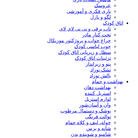
عروسک
بازی فکری و آموزشی
لگو و پازل
اتاق کودک
تاب برقی و نی نی لای لای
تخت کنار مادر
چراغ خواب و پروژکتور موزیکال
چوب لباسی کودک
سطل و زیرپایی اتاق کودک
تزئینات اتاق کودک
پتو و زیرانداز
تشک نوزاد
بالش نوزاد
بهداشت و حمام
بهداشت دهان
استریل کننده
لوازم استریل
وان و آسان‌شور
پوشک و دستمال مرطوب
توالت فرنگی
حوله، لیف و کلاه حمام
شانه و برس
شامپو و شوینده بدن