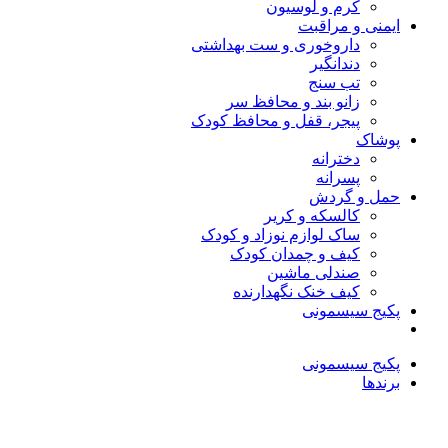
کرم و لوسیون
ایمنی و مراقبت
داروخوری و ست بهداشتی
دندانگیر
تب‌ سنج
زانو بند و محافظ سر
پیجر، قفل و محافظ کودک
پوشاک
دخترانه
پسرانه
حمل و گردش
کالسکه و کریر
ساک لوازم نوزاد و کودک
کیف و چمدان کودک
صندلی ماشین
کیف خنک نگهدارنده
پکیج سیسمونی
پکیج سیسمونی
برندها