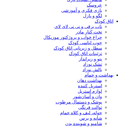
عروسک
بازی فکری و آموزشی
لگو و پازل
اتاق کودک
تاب برقی و نی نی لای لای
تخت کنار مادر
چراغ خواب و پروژکتور موزیکال
چوب لباسی کودک
سطل و زیرپایی اتاق کودک
تزئینات اتاق کودک
پتو و زیرانداز
تشک نوزاد
بالش نوزاد
بهداشت و حمام
بهداشت دهان
استریل کننده
لوازم استریل
وان و آسان‌شور
پوشک و دستمال مرطوب
توالت فرنگی
حوله، لیف و کلاه حمام
شانه و برس
شامپو و شوینده بدن