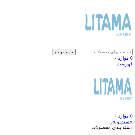
جست و جو
0
موارد
۰
فهرست
0
موارد
۰
جست و جو
دسته بندی محصولات