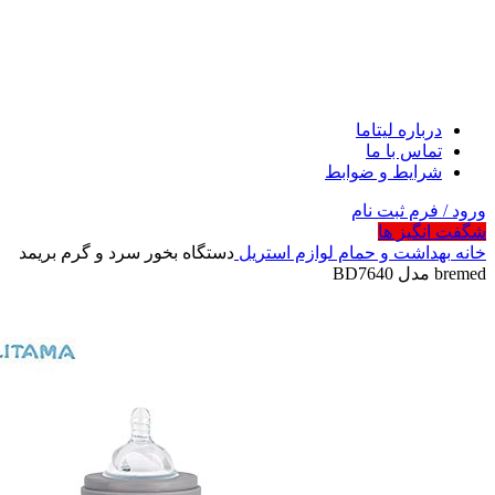
درباره لیتاما
تماس با ما
شرایط و ضوابط
ورود / فرم ثبت نام
شگفت انگیز ها
خانه
بهداشت و حمام
لوازم استریل
دستگاه بخور سرد و گرم بریمد
bremed مدل BD7640