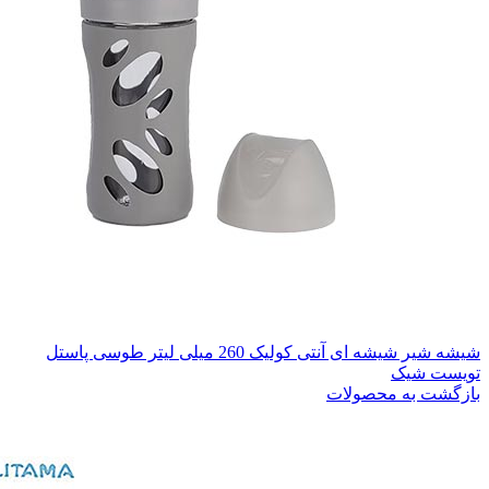
شیشه شیر شیشه ای آنتی کولیک 260 میلی لیتر طوسی پاستل
تویست شیک
بازگشت به محصولات