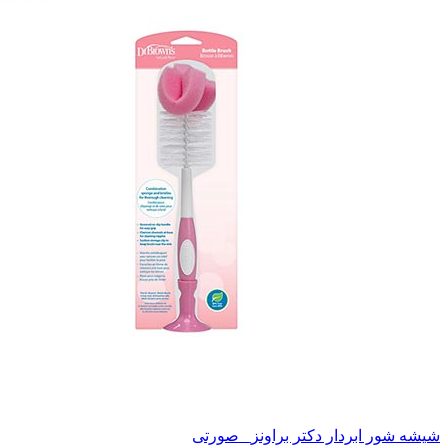
شیشه شور ابر‌دار دکتر براونز_ صورتی