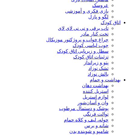
عروسک
بازی فکری و آموزشی
لگو و پازل
اتاق کودک
تاب برقی و نی نی لای لای
تخت کنار مادر
چراغ خواب و پروژکتور موزیکال
چوب لباسی کودک
سطل و زیرپایی اتاق کودک
تزئینات اتاق کودک
پتو و زیرانداز
تشک نوزاد
بالش نوزاد
بهداشت و حمام
بهداشت دهان
استریل کننده
لوازم استریل
وان و آسان‌شور
پوشک و دستمال مرطوب
توالت فرنگی
حوله، لیف و کلاه حمام
شانه و برس
شامپو و شوینده بدن