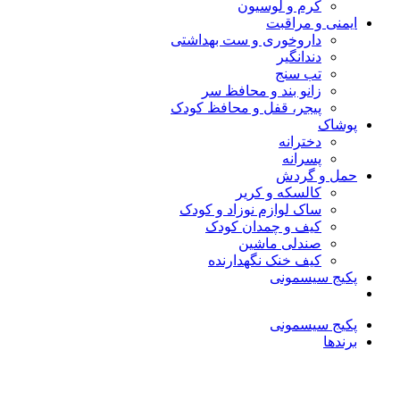
کرم و لوسیون
ایمنی و مراقبت
داروخوری و ست بهداشتی
دندانگیر
تب‌ سنج
زانو بند و محافظ سر
پیجر، قفل و محافظ کودک
پوشاک
دخترانه
پسرانه
حمل و گردش
کالسکه و کریر
ساک لوازم نوزاد و کودک
کیف و چمدان کودک
صندلی ماشین
کیف خنک نگهدارنده
پکیج سیسمونی
پکیج سیسمونی
برندها