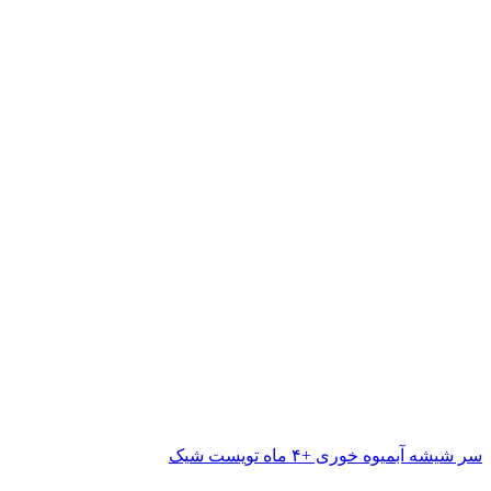
سر شیشه آبمیوه خوری +۴ ماه تویست شیک
ناموجود