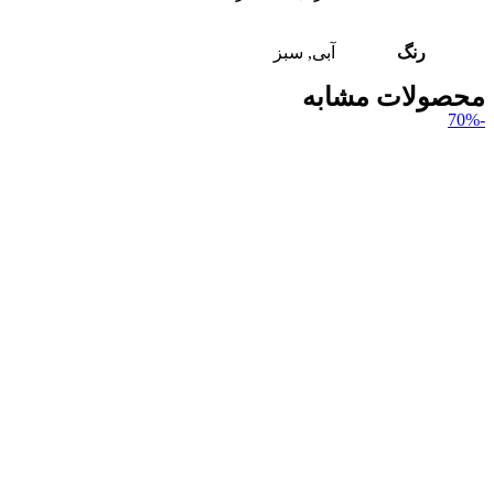
رنگ
آبی, سبز
محصولات مشابه
-70%