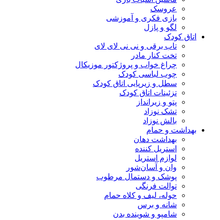
عروسک
بازی فکری و آموزشی
لگو و پازل
اتاق کودک
تاب برقی و نی نی لای لای
تخت کنار مادر
چراغ خواب و پروژکتور موزیکال
چوب لباسی کودک
سطل و زیرپایی اتاق کودک
تزئینات اتاق کودک
پتو و زیرانداز
تشک نوزاد
بالش نوزاد
بهداشت و حمام
بهداشت دهان
استریل کننده
لوازم استریل
وان و آسان‌شور
پوشک و دستمال مرطوب
توالت فرنگی
حوله، لیف و کلاه حمام
شانه و برس
شامپو و شوینده بدن