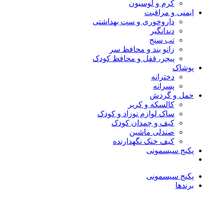
کرم و لوسیون
ایمنی و مراقبت
داروخوری و ست بهداشتی
دندانگیر
تب‌ سنج
زانو بند و محافظ سر
پیجر، قفل و محافظ کودک
پوشاک
دخترانه
پسرانه
حمل و گردش
کالسکه و کریر
ساک لوازم نوزاد و کودک
کیف و چمدان کودک
صندلی ماشین
کیف خنک نگهدارنده
پکیج سیسمونی
پکیج سیسمونی
برندها