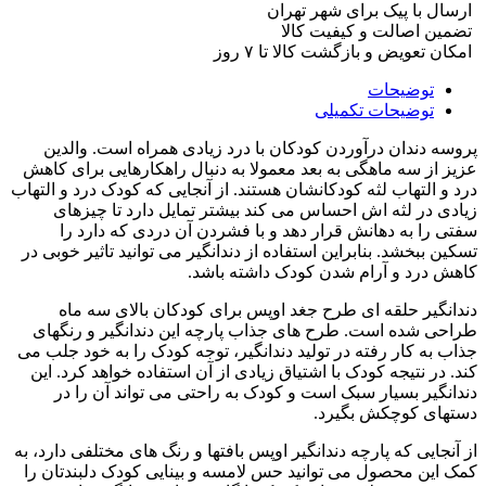
ارسال با پیک برای شهر تهران
تضمین اصالت و کیفیت کالا
امکان تعویض و بازگشت کالا تا ۷ روز
توضیحات
توضیحات تکمیلی
پروسه دندان درآوردن کودکان با درد زیادی همراه است. والدین
عزیز از سه ماهگی به بعد معمولا به دنبال راهکارهایی برای کاهش
درد و التهاب لثه کودکانشان هستند. از آنجایی که کودک درد و التهاب
زیادی در لثه اش احساس می کند بیشتر تمایل دارد تا چیزهای
سفتی را به دهانش قرار دهد و با فشردن آن دردی که دارد را
تسکین ببخشد. بنابراین استفاده از دندانگیر می توانید تاثیر خوبی در
کاهش درد و آرام شدن کودک داشته باشد.
دندانگیر حلقه ای طرح جغد اوپس برای کودکان بالای سه ماه
طراحی شده است. طرح های جذاب پارچه این دندانگیر و رنگهای
جذاب به کار رفته در تولید دندانگیر، توجه کودک را به خود جلب می
کند. در نتیجه کودک با اشتیاق زیادی از آن استفاده خواهد کرد. این
دندانگیر بسیار سبک است و کودک به راحتی می تواند آن را در
دستهای کوچکش بگیرد.
از آنجایی که پارچه دندانگیر اوپس بافتها و رنگ های مختلفی دارد، به
کمک این محصول می توانید حس لامسه و بینایی کودک دلبندتان را