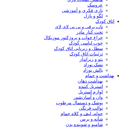
عروسک
بازی فکری و آموزشی
لگو و پازل
اتاق کودک
تاب برقی و نی نی لای لای
تخت کنار مادر
چراغ خواب و پروژکتور موزیکال
چوب لباسی کودک
سطل و زیرپایی اتاق کودک
تزئینات اتاق کودک
پتو و زیرانداز
تشک نوزاد
بالش نوزاد
بهداشت و حمام
بهداشت دهان
استریل کننده
لوازم استریل
وان و آسان‌شور
پوشک و دستمال مرطوب
توالت فرنگی
حوله، لیف و کلاه حمام
شانه و برس
شامپو و شوینده بدن