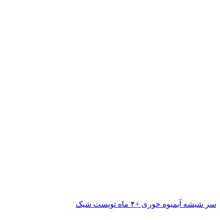
سر شیشه آبمیوه خوری +۴ ماه تویست شیک
ناموجود