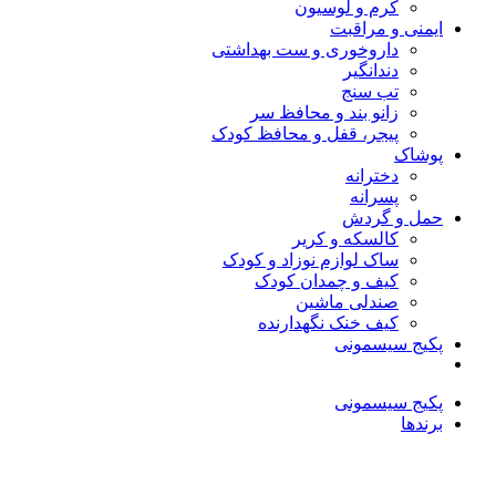
کرم و لوسیون
ایمنی و مراقبت
داروخوری و ست بهداشتی
دندانگیر
تب‌ سنج
زانو بند و محافظ سر
پیجر، قفل و محافظ کودک
پوشاک
دخترانه
پسرانه
حمل و گردش
کالسکه و کریر
ساک لوازم نوزاد و کودک
کیف و چمدان کودک
صندلی ماشین
کیف خنک نگهدارنده
پکیج سیسمونی
پکیج سیسمونی
برندها