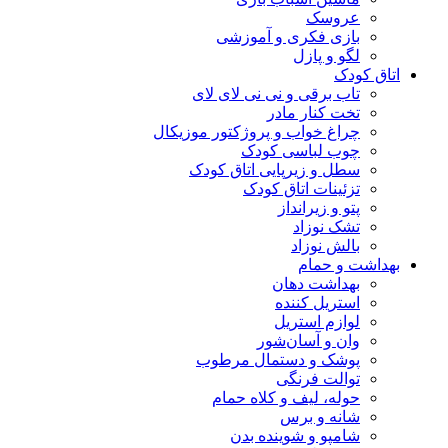
عروسک
بازی فکری و آموزشی
لگو و پازل
اتاق کودک
تاب برقی و نی نی لای لای
تخت کنار مادر
چراغ خواب و پروژکتور موزیکال
چوب لباسی کودک
سطل و زیرپایی اتاق کودک
تزئینات اتاق کودک
پتو و زیرانداز
تشک نوزاد
بالش نوزاد
بهداشت و حمام
بهداشت دهان
استریل کننده
لوازم استریل
وان و آسان‌شور
پوشک و دستمال مرطوب
توالت فرنگی
حوله، لیف و کلاه حمام
شانه و برس
شامپو و شوینده بدن