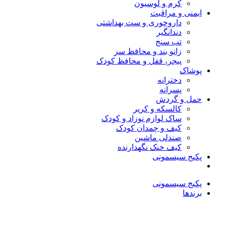
کرم و لوسیون
ایمنی و مراقبت
داروخوری و ست بهداشتی
دندانگیر
تب‌ سنج
زانو بند و محافظ سر
پیجر، قفل و محافظ کودک
پوشاک
دخترانه
پسرانه
حمل و گردش
کالسکه و کریر
ساک لوازم نوزاد و کودک
کیف و چمدان کودک
صندلی ماشین
کیف خنک نگهدارنده
پکیج سیسمونی
پکیج سیسمونی
برندها