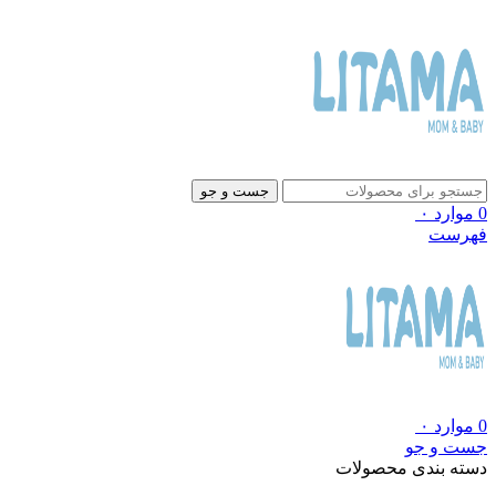
جست و جو
0
موارد
۰
فهرست
0
موارد
۰
جست و جو
دسته بندی محصولات