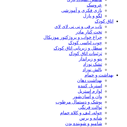
عروسک
بازی فکری و آموزشی
لگو و پازل
اتاق کودک
تاب برقی و نی نی لای لای
تخت کنار مادر
چراغ خواب و پروژکتور موزیکال
چوب لباسی کودک
سطل و زیرپایی اتاق کودک
تزئینات اتاق کودک
پتو و زیرانداز
تشک نوزاد
بالش نوزاد
بهداشت و حمام
بهداشت دهان
استریل کننده
لوازم استریل
وان و آسان‌شور
پوشک و دستمال مرطوب
توالت فرنگی
حوله، لیف و کلاه حمام
شانه و برس
شامپو و شوینده بدن