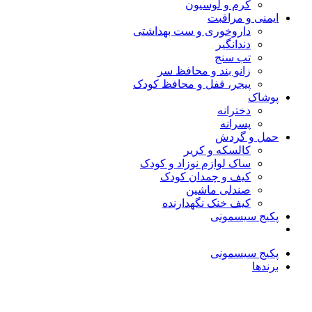
کرم و لوسیون
ایمنی و مراقبت
داروخوری و ست بهداشتی
دندانگیر
تب‌ سنج
زانو بند و محافظ سر
پیجر، قفل و محافظ کودک
پوشاک
دخترانه
پسرانه
حمل و گردش
کالسکه و کریر
ساک لوازم نوزاد و کودک
کیف و چمدان کودک
صندلی ماشین
کیف خنک نگهدارنده
پکیج سیسمونی
پکیج سیسمونی
برندها