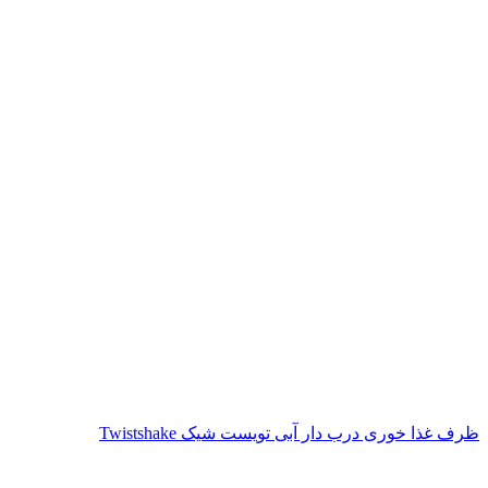
ظرف غذا خوری درب دار آبی تویست شیک Twistshake
ناموجود