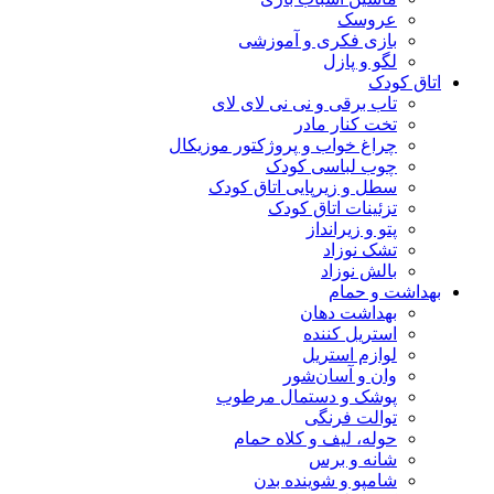
عروسک
بازی فکری و آموزشی
لگو و پازل
اتاق کودک
تاب برقی و نی نی لای لای
تخت کنار مادر
چراغ خواب و پروژکتور موزیکال
چوب لباسی کودک
سطل و زیرپایی اتاق کودک
تزئینات اتاق کودک
پتو و زیرانداز
تشک نوزاد
بالش نوزاد
بهداشت و حمام
بهداشت دهان
استریل کننده
لوازم استریل
وان و آسان‌شور
پوشک و دستمال مرطوب
توالت فرنگی
حوله، لیف و کلاه حمام
شانه و برس
شامپو و شوینده بدن