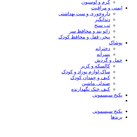
کرم و لوسیون
ایمنی و مراقبت
داروخوری و ست بهداشتی
دندانگیر
تب‌ سنج
زانو بند و محافظ سر
پیجر، قفل و محافظ کودک
پوشاک
دخترانه
پسرانه
حمل و گردش
کالسکه و کریر
ساک لوازم نوزاد و کودک
کیف و چمدان کودک
صندلی ماشین
کیف خنک نگهدارنده
پکیج سیسمونی
پکیج سیسمونی
برندها