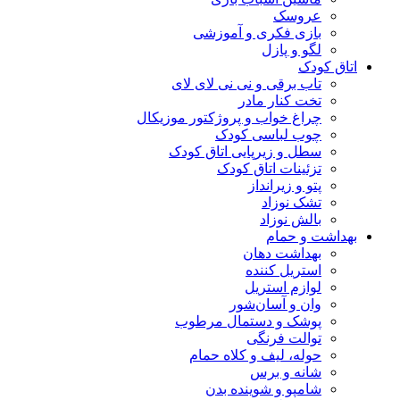
عروسک
بازی فکری و آموزشی
لگو و پازل
اتاق کودک
تاب برقی و نی نی لای لای
تخت کنار مادر
چراغ خواب و پروژکتور موزیکال
چوب لباسی کودک
سطل و زیرپایی اتاق کودک
تزئینات اتاق کودک
پتو و زیرانداز
تشک نوزاد
بالش نوزاد
بهداشت و حمام
بهداشت دهان
استریل کننده
لوازم استریل
وان و آسان‌شور
پوشک و دستمال مرطوب
توالت فرنگی
حوله، لیف و کلاه حمام
شانه و برس
شامپو و شوینده بدن