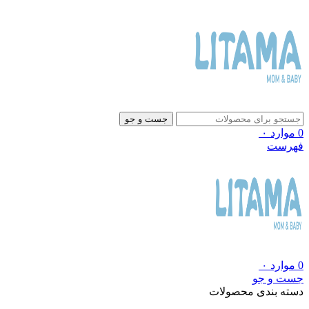
جست و جو
0
موارد
۰
فهرست
0
موارد
۰
جست و جو
دسته بندی محصولات