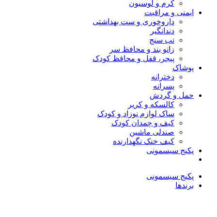
کرم و لوسیون
ایمنی و مراقبت
داروخوری و ست بهداشتی
دندانگیر
تب‌ سنج
زانو بند و محافظ سر
پیجر، قفل و محافظ کودک
پوشاک
دخترانه
پسرانه
حمل و گردش
کالسکه و کریر
ساک لوازم نوزاد و کودک
کیف و چمدان کودک
صندلی ماشین
کیف خنک نگهدارنده
پکیج سیسمونی
پکیج سیسمونی
برندها