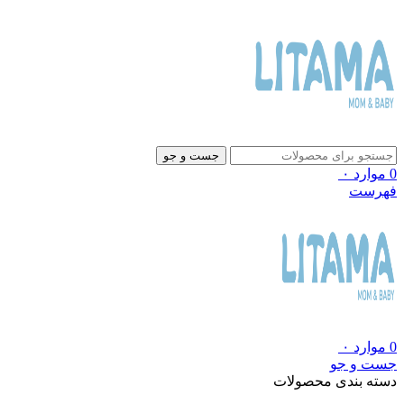
جست و جو
0
موارد
۰
فهرست
0
موارد
۰
جست و جو
دسته بندی محصولات