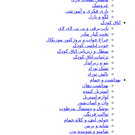
عروسک
بازی فکری و آموزشی
لگو و پازل
اتاق کودک
تاب برقی و نی نی لای لای
تخت کنار مادر
چراغ خواب و پروژکتور موزیکال
چوب لباسی کودک
سطل و زیرپایی اتاق کودک
تزئینات اتاق کودک
پتو و زیرانداز
تشک نوزاد
بالش نوزاد
بهداشت و حمام
بهداشت دهان
استریل کننده
لوازم استریل
وان و آسان‌شور
پوشک و دستمال مرطوب
توالت فرنگی
حوله، لیف و کلاه حمام
شانه و برس
شامپو و شوینده بدن