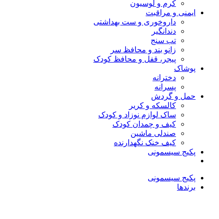
کرم و لوسیون
ایمنی و مراقبت
داروخوری و ست بهداشتی
دندانگیر
تب‌ سنج
زانو بند و محافظ سر
پیجر، قفل و محافظ کودک
پوشاک
دخترانه
پسرانه
حمل و گردش
کالسکه و کریر
ساک لوازم نوزاد و کودک
کیف و چمدان کودک
صندلی ماشین
کیف خنک نگهدارنده
پکیج سیسمونی
پکیج سیسمونی
برندها