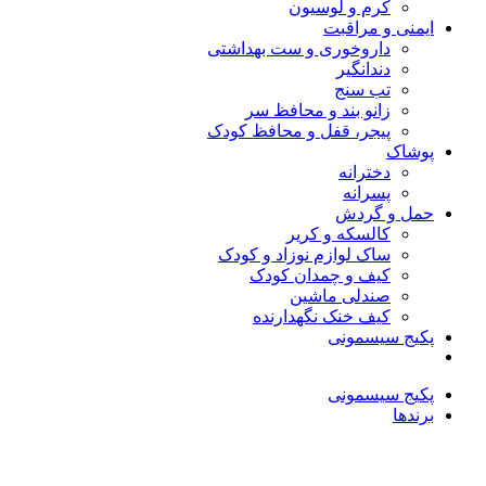
کرم و لوسیون
ایمنی و مراقبت
داروخوری و ست بهداشتی
دندانگیر
تب‌ سنج
زانو بند و محافظ سر
پیجر، قفل و محافظ کودک
پوشاک
دخترانه
پسرانه
حمل و گردش
کالسکه و کریر
ساک لوازم نوزاد و کودک
کیف و چمدان کودک
صندلی ماشین
کیف خنک نگهدارنده
پکیج سیسمونی
پکیج سیسمونی
برندها