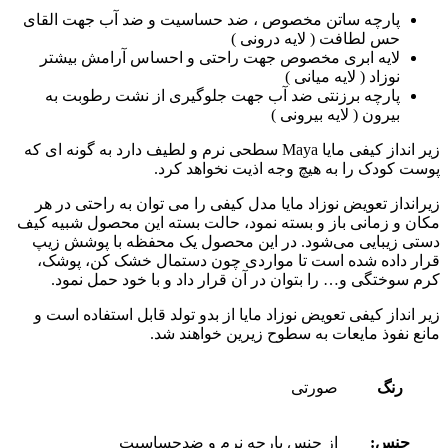
پارچه ساتن مخصوص ، ضد حساسیت و ضد آب جهت القای
حس لطافت ( لایه درونی )
لایه ابری مخصوص جهت راحتی و احساس آرامش بیشتر
نوزاد ( لایه میانی )
پارچه برزنتی ضد آب جهت جلوگیری از نشت رطوبت به
بیرون ( لایه بیرونی )
زیر انداز کیفی مایا Maya سطحی نرم و لطیف دارد به گونه ای که
پوست کودک را به هیچ وجه اذیت نخواهد کرد.
زیرانداز تعویض نوزاد مایا مدل کیفی را می توان به راحتی در هر
مکان و زمانی باز و بسته نمود، حالت بسته این محصول شبیه کیف
دستی زیبایی می‌شود. در این محصول یک محفظه با پوشش زیپ
قرار داده شده است تا مواردی چون دستمال خشک کن، پوشک،
کرم سوختگی و… را بتوان در آن قرار داد و با خود حمل نمود.
زیر انداز کیفی تعویض نوزاد مایا از بدو تولد قابل استفاده است و
مانع نفوذ مایعات به سطوح زیرین خواهند شد.
رنگ
صورتی
جنس:
از جنس پارچه نرم و ضدحساسیت