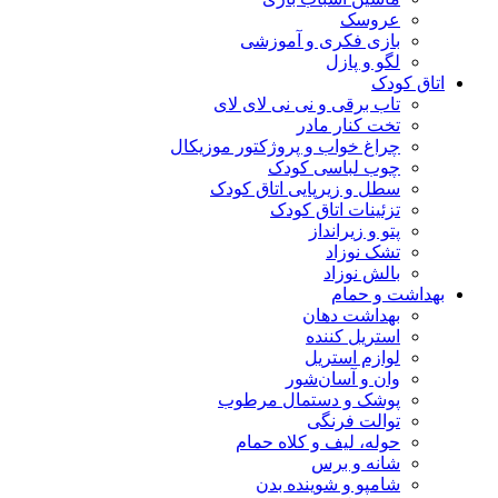
عروسک
بازی فکری و آموزشی
لگو و پازل
اتاق کودک
تاب برقی و نی نی لای لای
تخت کنار مادر
چراغ خواب و پروژکتور موزیکال
چوب لباسی کودک
سطل و زیرپایی اتاق کودک
تزئینات اتاق کودک
پتو و زیرانداز
تشک نوزاد
بالش نوزاد
بهداشت و حمام
بهداشت دهان
استریل کننده
لوازم استریل
وان و آسان‌شور
پوشک و دستمال مرطوب
توالت فرنگی
حوله، لیف و کلاه حمام
شانه و برس
شامپو و شوینده بدن