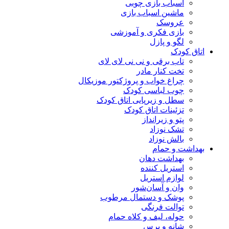
اسباب بازی چوبی
ماشین اسباب بازی
عروسک
بازی فکری و آموزشی
لگو و پازل
اتاق کودک
تاب برقی و نی نی لای لای
تخت کنار مادر
چراغ خواب و پروژکتور موزیکال
چوب لباسی کودک
سطل و زیرپایی اتاق کودک
تزئینات اتاق کودک
پتو و زیرانداز
تشک نوزاد
بالش نوزاد
بهداشت و حمام
بهداشت دهان
استریل کننده
لوازم استریل
وان و آسان‌شور
پوشک و دستمال مرطوب
توالت فرنگی
حوله، لیف و کلاه حمام
شانه و برس