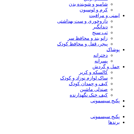
شامپو و شوینده بدن
کرم و لوسیون
ایمنی و مراقبت
داروخوری و ست بهداشتی
دندانگیر
تب‌ سنج
زانو بند و محافظ سر
پیجر، قفل و محافظ کودک
پوشاک
دخترانه
پسرانه
حمل و گردش
کالسکه و کریر
ساک لوازم نوزاد و کودک
کیف و چمدان کودک
صندلی ماشین
کیف خنک نگهدارنده
پکیج سیسمونی
پکیج سیسمونی
برندها