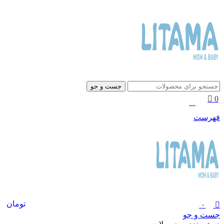
0
جست و جو
0
۰
تومان
فهرست
تومان
۰
جست و جو