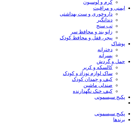
کرم و لوسیون
ایمنی و مراقبت
داروخوری و ست بهداشتی
دندانگیر
تب‌ سنج
زانو بند و محافظ سر
پیجر، قفل و محافظ کودک
پوشاک
دخترانه
پسرانه
حمل و گردش
کالسکه و کریر
ساک لوازم نوزاد و کودک
کیف و چمدان کودک
صندلی ماشین
کیف خنک نگهدارنده
پکیج سیسمونی
پکیج سیسمونی
برندها