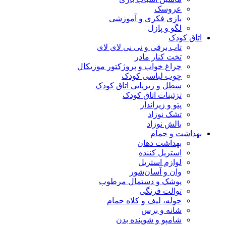
عروسک
بازی فکری و آموزشی
لگو و پازل
اتاق کودک
تاب برقی و نی نی لای لای
تخت کنار مادر
چراغ خواب و پروژکتور موزیکال
چوب لباسی کودک
سطل و زیرپایی اتاق کودک
تزئینات اتاق کودک
پتو و زیرانداز
تشک نوزاد
بالش نوزاد
بهداشت و حمام
بهداشت دهان
استریل کننده
لوازم استریل
وان و آسان‌شور
پوشک و دستمال مرطوب
توالت فرنگی
حوله، لیف و کلاه حمام
شانه و برس
شامپو و شوینده بدن