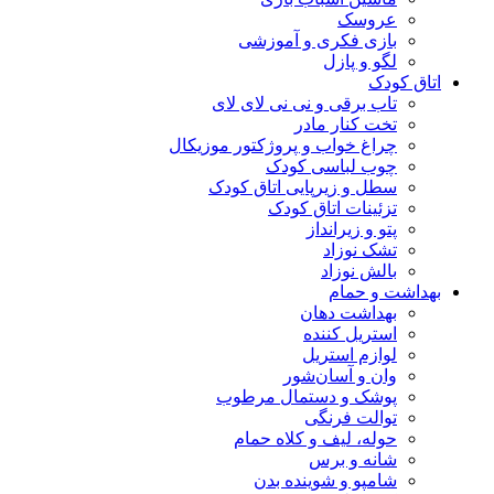
عروسک
بازی فکری و آموزشی
لگو و پازل
اتاق کودک
تاب برقی و نی نی لای لای
تخت کنار مادر
چراغ خواب و پروژکتور موزیکال
چوب لباسی کودک
سطل و زیرپایی اتاق کودک
تزئینات اتاق کودک
پتو و زیرانداز
تشک نوزاد
بالش نوزاد
بهداشت و حمام
بهداشت دهان
استریل کننده
لوازم استریل
وان و آسان‌شور
پوشک و دستمال مرطوب
توالت فرنگی
حوله، لیف و کلاه حمام
شانه و برس
شامپو و شوینده بدن