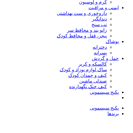
کرم و لوسیون
ایمنی و مراقبت
داروخوری و ست بهداشتی
دندانگیر
تب‌ سنج
زانو بند و محافظ سر
پیجر، قفل و محافظ کودک
پوشاک
دخترانه
پسرانه
حمل و گردش
کالسکه و کریر
ساک لوازم نوزاد و کودک
کیف و چمدان کودک
صندلی ماشین
کیف خنک نگهدارنده
پکیج سیسمونی
پکیج سیسمونی
برندها