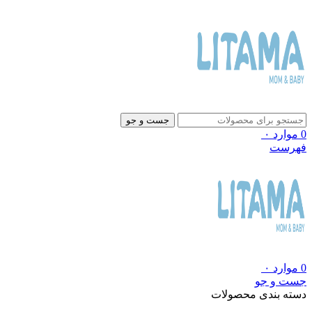
جست و جو
0
موارد
۰
فهرست
0
موارد
۰
جست و جو
دسته بندی محصولات