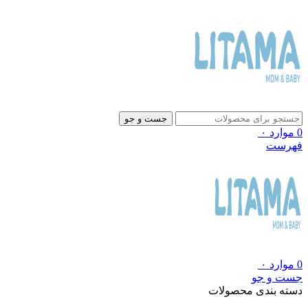
جست و جو
0
موارد
۰
فهرست
0
موارد
۰
جست و جو
دسته بندی محصولات