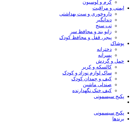
کرم و لوسیون
ایمنی و مراقبت
داروخوری و ست بهداشتی
دندانگیر
تب‌ سنج
زانو بند و محافظ سر
پیجر، قفل و محافظ کودک
پوشاک
دخترانه
پسرانه
حمل و گردش
کالسکه و کریر
ساک لوازم نوزاد و کودک
کیف و چمدان کودک
صندلی ماشین
کیف خنک نگهدارنده
پکیج سیسمونی
پکیج سیسمونی
برندها