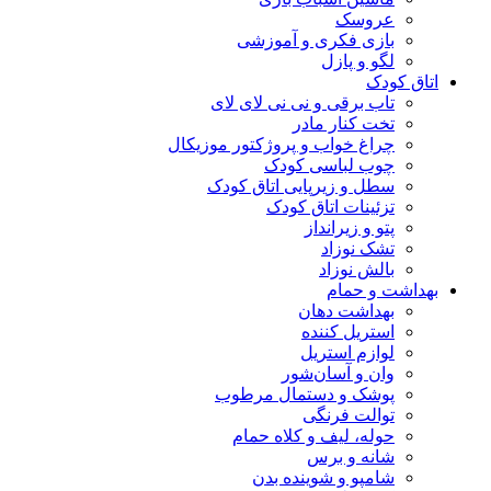
عروسک
بازی فکری و آموزشی
لگو و پازل
اتاق کودک
تاب برقی و نی نی لای لای
تخت کنار مادر
چراغ خواب و پروژکتور موزیکال
چوب لباسی کودک
سطل و زیرپایی اتاق کودک
تزئینات اتاق کودک
پتو و زیرانداز
تشک نوزاد
بالش نوزاد
بهداشت و حمام
بهداشت دهان
استریل کننده
لوازم استریل
وان و آسان‌شور
پوشک و دستمال مرطوب
توالت فرنگی
حوله، لیف و کلاه حمام
شانه و برس
شامپو و شوینده بدن