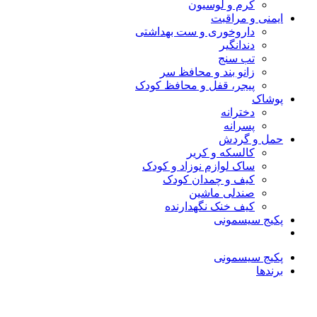
کرم و لوسیون
ایمنی و مراقبت
داروخوری و ست بهداشتی
دندانگیر
تب‌ سنج
زانو بند و محافظ سر
پیجر، قفل و محافظ کودک
پوشاک
دخترانه
پسرانه
حمل و گردش
کالسکه و کریر
ساک لوازم نوزاد و کودک
کیف و چمدان کودک
صندلی ماشین
کیف خنک نگهدارنده
پکیج سیسمونی
پکیج سیسمونی
برندها