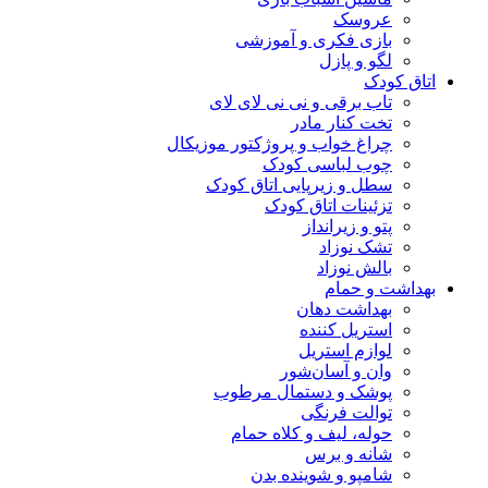
عروسک
بازی فکری و آموزشی
لگو و پازل
اتاق کودک
تاب برقی و نی نی لای لای
تخت کنار مادر
چراغ خواب و پروژکتور موزیکال
چوب لباسی کودک
سطل و زیرپایی اتاق کودک
تزئینات اتاق کودک
پتو و زیرانداز
تشک نوزاد
بالش نوزاد
بهداشت و حمام
بهداشت دهان
استریل کننده
لوازم استریل
وان و آسان‌شور
پوشک و دستمال مرطوب
توالت فرنگی
حوله، لیف و کلاه حمام
شانه و برس
شامپو و شوینده بدن