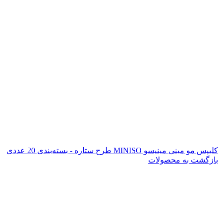
کلیپس مو مینی مینیسو MINISO طرح ستاره - بسته‌بندی 20 عددی
بازگشت به محصولات