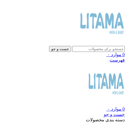
جست و جو
0
موارد
۰
فهرست
0
موارد
۰
جست و جو
دسته بندی محصولات