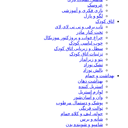
عروسک
بازی فکری و آموزشی
لگو و پازل
اتاق کودک
تاب برقی و نی نی لای لای
تخت کنار مادر
چراغ خواب و پروژکتور موزیکال
چوب لباسی کودک
سطل و زیرپایی اتاق کودک
تزئینات اتاق کودک
پتو و زیرانداز
تشک نوزاد
بالش نوزاد
بهداشت و حمام
بهداشت دهان
استریل کننده
لوازم استریل
وان و آسان‌شور
پوشک و دستمال مرطوب
توالت فرنگی
حوله، لیف و کلاه حمام
شانه و برس
شامپو و شوینده بدن