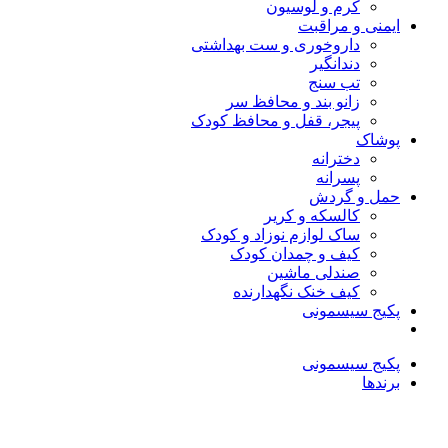
کرم و لوسیون
ایمنی و مراقبت
داروخوری و ست بهداشتی
دندانگیر
تب‌ سنج
زانو بند و محافظ سر
پیجر، قفل و محافظ کودک
پوشاک
دخترانه
پسرانه
حمل و گردش
کالسکه و کریر
ساک لوازم نوزاد و کودک
کیف و چمدان کودک
صندلی ماشین
کیف خنک نگهدارنده
پکیج سیسمونی
پکیج سیسمونی
برندها