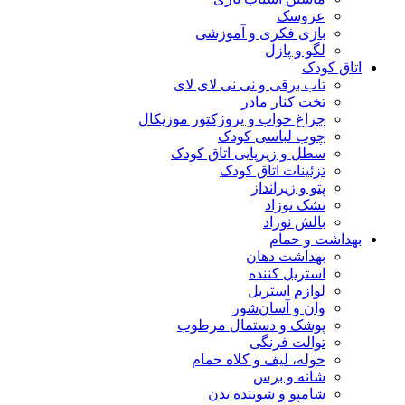
عروسک
بازی فکری و آموزشی
لگو و پازل
اتاق کودک
تاب برقی و نی نی لای لای
تخت کنار مادر
چراغ خواب و پروژکتور موزیکال
چوب لباسی کودک
سطل و زیرپایی اتاق کودک
تزئینات اتاق کودک
پتو و زیرانداز
تشک نوزاد
بالش نوزاد
بهداشت و حمام
بهداشت دهان
استریل کننده
لوازم استریل
وان و آسان‌شور
پوشک و دستمال مرطوب
توالت فرنگی
حوله، لیف و کلاه حمام
شانه و برس
شامپو و شوینده بدن