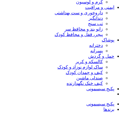
کرم و لوسیون
ایمنی و مراقبت
داروخوری و ست بهداشتی
دندانگیر
تب‌ سنج
زانو بند و محافظ سر
پیجر، قفل و محافظ کودک
پوشاک
دخترانه
پسرانه
حمل و گردش
کالسکه و کریر
ساک لوازم نوزاد و کودک
کیف و چمدان کودک
صندلی ماشین
کیف خنک نگهدارنده
پکیج سیسمونی
پکیج سیسمونی
برندها