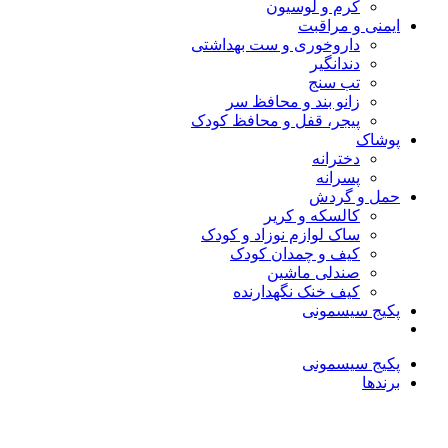
کرم و لوسیون
ایمنی و مراقبت
داروخوری و ست بهداشتی
دندانگیر
تب‌ سنج
زانو بند و محافظ سر
پیجر، قفل و محافظ کودک
پوشاک
دخترانه
پسرانه
حمل و گردش
کالسکه و کریر
ساک لوازم نوزاد و کودک
کیف و چمدان کودک
صندلی ماشین
کیف خنک نگهدارنده
پکیج سیسمونی
پکیج سیسمونی
برندها