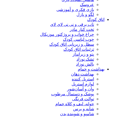
عروسک
بازی فکری و آموزشی
لگو و پازل
اتاق کودک
تاب برقی و نی نی لای لای
تخت کنار مادر
چراغ خواب و پروژکتور موزیکال
چوب لباسی کودک
سطل و زیرپایی اتاق کودک
تزئینات اتاق کودک
پتو و زیرانداز
تشک نوزاد
بالش نوزاد
بهداشت و حمام
بهداشت دهان
استریل کننده
لوازم استریل
وان و آسان‌شور
پوشک و دستمال مرطوب
توالت فرنگی
حوله، لیف و کلاه حمام
شانه و برس
شامپو و شوینده بدن