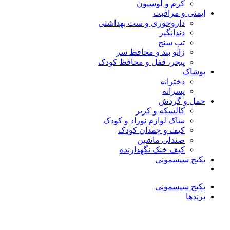
کرم و لوسیون
ایمنی و مراقبت
داروخوری و ست بهداشتی
دندانگیر
تب‌ سنج
زانو بند و محافظ سر
پیجر، قفل و محافظ کودک
پوشاک
دخترانه
پسرانه
حمل و گردش
کالسکه و کریر
ساک لوازم نوزاد و کودک
کیف و چمدان کودک
صندلی ماشین
کیف خنک نگهدارنده
پکیج سیسمونی
پکیج سیسمونی
برندها