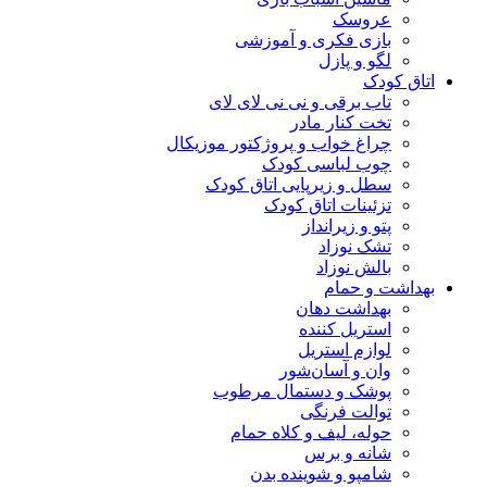
عروسک
بازی فکری و آموزشی
لگو و پازل
اتاق کودک
تاب برقی و نی نی لای لای
تخت کنار مادر
چراغ خواب و پروژکتور موزیکال
چوب لباسی کودک
سطل و زیرپایی اتاق کودک
تزئینات اتاق کودک
پتو و زیرانداز
تشک نوزاد
بالش نوزاد
بهداشت و حمام
بهداشت دهان
استریل کننده
لوازم استریل
وان و آسان‌شور
پوشک و دستمال مرطوب
توالت فرنگی
حوله، لیف و کلاه حمام
شانه و برس
شامپو و شوینده بدن