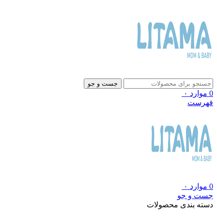
جست و جو
0
موارد
۰
فهرست
0
موارد
۰
جست و جو
دسته بندی محصولات