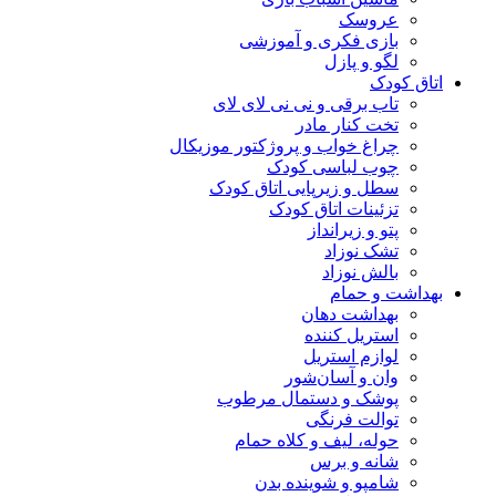
عروسک
بازی فکری و آموزشی
لگو و پازل
اتاق کودک
تاب برقی و نی نی لای لای
تخت کنار مادر
چراغ خواب و پروژکتور موزیکال
چوب لباسی کودک
سطل و زیرپایی اتاق کودک
تزئینات اتاق کودک
پتو و زیرانداز
تشک نوزاد
بالش نوزاد
بهداشت و حمام
بهداشت دهان
استریل کننده
لوازم استریل
وان و آسان‌شور
پوشک و دستمال مرطوب
توالت فرنگی
حوله، لیف و کلاه حمام
شانه و برس
شامپو و شوینده بدن