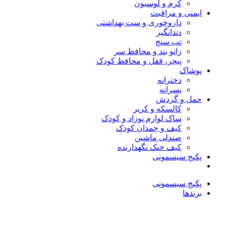
کرم و لوسیون
ایمنی و مراقبت
داروخوری و ست بهداشتی
دندانگیر
تب‌ سنج
زانو بند و محافظ سر
پیجر، قفل و محافظ کودک
پوشاک
دخترانه
پسرانه
حمل و گردش
کالسکه و کریر
ساک لوازم نوزاد و کودک
کیف و چمدان کودک
صندلی ماشین
کیف خنک نگهدارنده
پکیج سیسمونی
پکیج سیسمونی
برندها