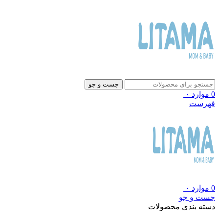
جست و جو
0
موارد
۰
فهرست
0
موارد
۰
جست و جو
دسته بندی محصولات