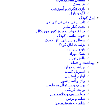
عروسک
بازی فکری و آموزشی
لگو و پازل
اتاق کودک
تاب برقی و نی نی لای لای
تخت کنار مادر
چراغ خواب و پروژکتور موزیکال
چوب لباسی کودک
سطل و زیرپایی اتاق کودک
تزئینات اتاق کودک
پتو و زیرانداز
تشک نوزاد
بالش نوزاد
بهداشت و حمام
بهداشت دهان
استریل کننده
لوازم استریل
وان و آسان‌شور
پوشک و دستمال مرطوب
توالت فرنگی
حوله، لیف و کلاه حمام
شانه و برس
شامپو و شوینده بدن