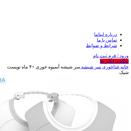
درباره لیتاما
تماس با ما
شرایط و ضوابط
ورود / فرم ثبت نام
شگفت انگیز ها
خانه
غذاخوری
سر شیشه
سر شیشه آبمیوه خوری +۴ ماه تویست
شیک