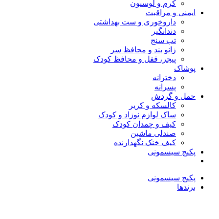
کرم و لوسیون
ایمنی و مراقبت
داروخوری و ست بهداشتی
دندانگیر
تب‌ سنج
زانو بند و محافظ سر
پیجر، قفل و محافظ کودک
پوشاک
دخترانه
پسرانه
حمل و گردش
کالسکه و کریر
ساک لوازم نوزاد و کودک
کیف و چمدان کودک
صندلی ماشین
کیف خنک نگهدارنده
پکیج سیسمونی
پکیج سیسمونی
برندها