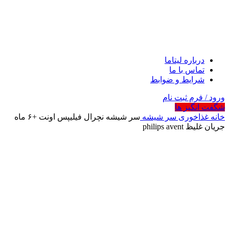
درباره لیتاما
تماس با ما
شرایط و ضوابط
ورود / فرم ثبت نام
شگفت انگیز ها
خانه
غذاخوری
سر شیشه
سر شیشه نچرال فیلیپس اونت +۶ ماه
جریان غلیظ philips avent