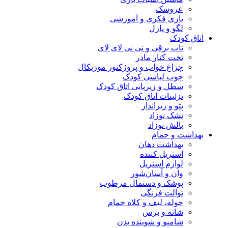
عروسک
بازی فکری و آموزشی
لگو و پازل
اتاق کودک
تاب برقی و نی نی لای لای
تخت کنار مادر
چراغ خواب و پروژکتور موزیکال
چوب لباسی کودک
سطل و زیرپایی اتاق کودک
تزئینات اتاق کودک
پتو و زیرانداز
تشک نوزاد
بالش نوزاد
بهداشت و حمام
بهداشت دهان
استریل کننده
لوازم استریل
وان و آسان‌شور
پوشک و دستمال مرطوب
توالت فرنگی
حوله، لیف و کلاه حمام
شانه و برس
شامپو و شوینده بدن