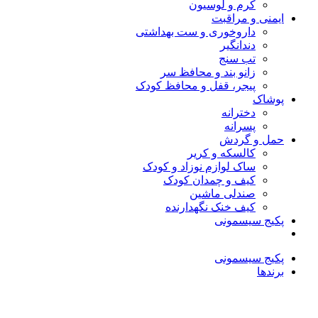
کرم و لوسیون
ایمنی و مراقبت
داروخوری و ست بهداشتی
دندانگیر
تب‌ سنج
زانو بند و محافظ سر
پیجر، قفل و محافظ کودک
پوشاک
دخترانه
پسرانه
حمل و گردش
کالسکه و کریر
ساک لوازم نوزاد و کودک
کیف و چمدان کودک
صندلی ماشین
کیف خنک نگهدارنده
پکیج سیسمونی
پکیج سیسمونی
برندها