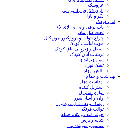
عروسک
بازی فکری و آموزشی
لگو و پازل
اتاق کودک
تاب برقی و نی نی لای لای
تخت کنار مادر
چراغ خواب و پروژکتور موزیکال
چوب لباسی کودک
سطل و زیرپایی اتاق کودک
تزئینات اتاق کودک
پتو و زیرانداز
تشک نوزاد
بالش نوزاد
بهداشت و حمام
بهداشت دهان
استریل کننده
لوازم استریل
وان و آسان‌شور
پوشک و دستمال مرطوب
توالت فرنگی
حوله، لیف و کلاه حمام
شانه و برس
شامپو و شوینده بدن