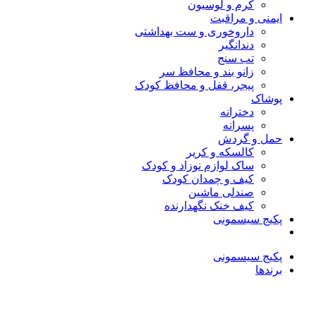
کرم و لوسیون
ایمنی و مراقبت
داروخوری و ست بهداشتی
دندانگیر
تب‌ سنج
زانو بند و محافظ سر
پیجر، قفل و محافظ کودک
پوشاک
دخترانه
پسرانه
حمل و گردش
کالسکه و کریر
ساک لوازم نوزاد و کودک
کیف و چمدان کودک
صندلی ماشین
کیف خنک نگهدارنده
پکیج سیسمونی
پکیج سیسمونی
برندها