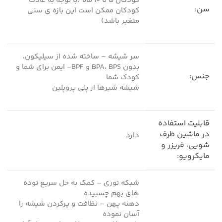
کودکان 5 تا 10 ماه (با توجه به عادت
سن:
کودکان ممکن است این بازه ی سنی
متغیر باشد)
سر شیشه – ساخته شده از سیلیکون،
بدون BPA، BPS و BPF- ایمن برای شما و
جنس:
کودک شما
شیشه شیرها از پلی پروپلین
قابلیت استفاده
در ماشین ظرف
دارد
شویی، فریزر و
مایکرویو:
شبکه توری – کمک به حل سریع توده
های بهم چسبیده
دهنه پهن – نظافت و پرکردن شیشه را
آسان نموده