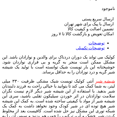
ناموجود
ارسال سریع پستی
ارسال با پیک برای شهر تهران
تضمین اصالت و کیفیت کالا
امکان تعویض و بازگشت کالا تا ۷ روز
توضیحات
توضیحات تکمیلی
کولیک می تواند یک دوران دردناک برای والدین و نوازادان باشد. این
مشکل ممکن است منجر به گریه و بی قراری نوازدان شود.
خوشبختانه این بار تویست شیک توانسته است با تولید یک شیشه
شیر گریه و درد نوزادان را به حداقل برساند.
شیشه شیر
آنتی کولیک تویست شیک مشکی ظرفیت ۳۳۰ میلی
لیتر، به شما کمک می کند تا بتوانید با خیالی راحت به فرزند دلبندتان
شیر بدهید. با استفاده از این شیشه شیر دیگر لازم نیست نگران
سلامت نوازادتان در اثر خوردن سیلیکون تقلبی باشید، سری این
شیشه شیر از مواد با کیفیتی ساخته شده است. به کمک این شیشه
شیر هیچ توده ای در شیر کودک وجود نخواهد داشت به کمک یک
شبکه توری این مشکل نیز حل شده است. کافیست بعد از مخلوط
کردن شیر خشک و آب، ترکیب را خوب هم بزنید و سپس آن را به