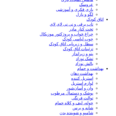
عروسک
بازی فکری و آموزشی
لگو و پازل
اتاق کودک
تاب برقی و نی نی لای لای
تخت کنار مادر
چراغ خواب و پروژکتور موزیکال
چوب لباسی کودک
سطل و زیرپایی اتاق کودک
تزئینات اتاق کودک
پتو و زیرانداز
تشک نوزاد
بالش نوزاد
بهداشت و حمام
بهداشت دهان
استریل کننده
لوازم استریل
وان و آسان‌شور
پوشک و دستمال مرطوب
توالت فرنگی
حوله، لیف و کلاه حمام
شانه و برس
شامپو و شوینده بدن