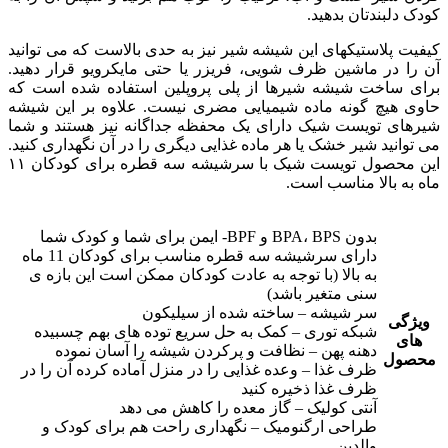
کودک دلبندتان بدهید.
کیفیت پلاستیکهای این شیشه شیر نیز به حدی بالاست که می توانید
آن را در ماشین ظرف شویی، فریزر یا حتی مایکرویو قرار دهید.
برای ساخت شیشه شیرها از پلی پروپلین استفاده شده است که
حاوی هیچ گونه ماده شیمیایی مضری نیست. علاوه بر این شیشه
شیرهای تویست شیک دارای یک محفظه جداگانه نیز هستند و شما
می توانید شیر خشک یا هر ماده غذایی دیگری را در آن نگهداری کنید.
این محصول تویست شیک با سرشیشه سه قطره برای کودکان ۱۱
ماه به بالا مناسب است.
بدون BPA، BPS و BPF- ایمن برای شما و کودک شما
دارای سرشیشه سه قطره مناسب برای کودکان 11 ماه
به بالا (با توجه به عادت کودکان ممکن است این بازه ی
سنی متغیر باشد)
سر شیشه – ساخته شده از سیلیکون
ویژگی
شبکه توری – کمک به حل سریع توده های بهم چسبیده
های
دهنه پهن – نظافت و پرکردن شیشه را آسان نموده
محصول
ظرف غذا – وعده غذایی را در منزل آماده کرده آن را در
ظرف غذا ذخیره کنید
آنتی کولیک – گاز معده را کاهش می دهد
طراحی ارگنومیک – نگهداری راحت هم برای کودک و
والدین