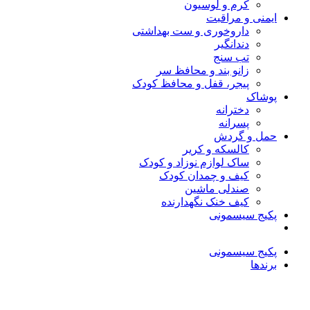
کرم و لوسیون
ایمنی و مراقبت
داروخوری و ست بهداشتی
دندانگیر
تب‌ سنج
زانو بند و محافظ سر
پیجر، قفل و محافظ کودک
پوشاک
دخترانه
پسرانه
حمل و گردش
کالسکه و کریر
ساک لوازم نوزاد و کودک
کیف و چمدان کودک
صندلی ماشین
کیف خنک نگهدارنده
پکیج سیسمونی
پکیج سیسمونی
برندها