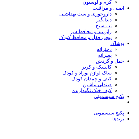
کرم و لوسیون
ایمنی و مراقبت
داروخوری و ست بهداشتی
دندانگیر
تب‌ سنج
زانو بند و محافظ سر
پیجر، قفل و محافظ کودک
پوشاک
دخترانه
پسرانه
حمل و گردش
کالسکه و کریر
ساک لوازم نوزاد و کودک
کیف و چمدان کودک
صندلی ماشین
کیف خنک نگهدارنده
پکیج سیسمونی
پکیج سیسمونی
برندها