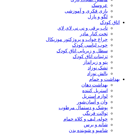
عروسک
بازی فکری و آموزشی
لگو و پازل
اتاق کودک
تاب برقی و نی نی لای لای
تخت کنار مادر
چراغ خواب و پروژکتور موزیکال
چوب لباسی کودک
سطل و زیرپایی اتاق کودک
تزئینات اتاق کودک
پتو و زیرانداز
تشک نوزاد
بالش نوزاد
بهداشت و حمام
بهداشت دهان
استریل کننده
لوازم استریل
وان و آسان‌شور
پوشک و دستمال مرطوب
توالت فرنگی
حوله، لیف و کلاه حمام
شانه و برس
شامپو و شوینده بدن