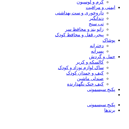
کرم و لوسیون
ایمنی و مراقبت
داروخوری و ست بهداشتی
دندانگیر
تب‌ سنج
زانو بند و محافظ سر
پیجر، قفل و محافظ کودک
پوشاک
دخترانه
پسرانه
حمل و گردش
کالسکه و کریر
ساک لوازم نوزاد و کودک
کیف و چمدان کودک
صندلی ماشین
کیف خنک نگهدارنده
پکیج سیسمونی
پکیج سیسمونی
برندها