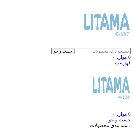
جست و جو
0
موارد
۰
فهرست
0
موارد
۰
جست و جو
دسته بندی محصولات