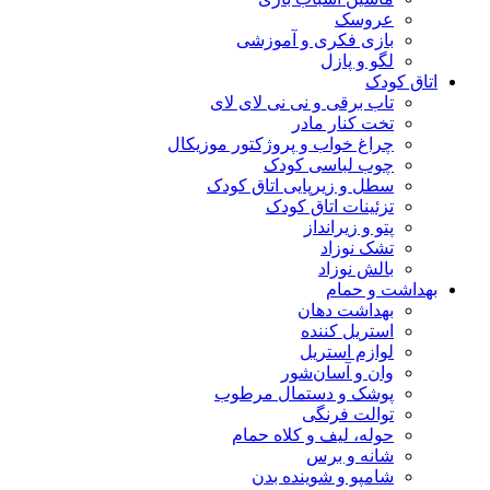
عروسک
بازی فکری و آموزشی
لگو و پازل
اتاق کودک
تاب برقی و نی نی لای لای
تخت کنار مادر
چراغ خواب و پروژکتور موزیکال
چوب لباسی کودک
سطل و زیرپایی اتاق کودک
تزئینات اتاق کودک
پتو و زیرانداز
تشک نوزاد
بالش نوزاد
بهداشت و حمام
بهداشت دهان
استریل کننده
لوازم استریل
وان و آسان‌شور
پوشک و دستمال مرطوب
توالت فرنگی
حوله، لیف و کلاه حمام
شانه و برس
شامپو و شوینده بدن