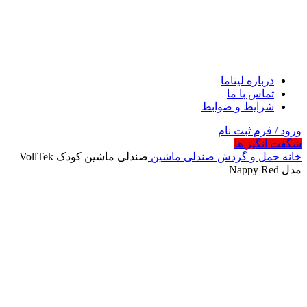
درباره لیتاما
تماس با ما
شرایط و ضوابط
ورود / فرم ثبت نام
شگفت انگیز ها
خانه
حمل و گردش
صندلی ماشین
صندلی ماشین کودک VollTek
مدل Nappy Red