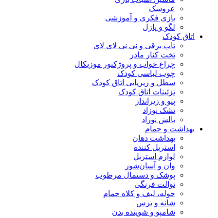
عروسک
بازی فکری و آموزشی
لگو و پازل
اتاق کودک
تاب برقی و نی نی لای لای
تخت کنار مادر
چراغ خواب و پروژکتور موزیکال
چوب لباسی کودک
سطل و زیرپایی اتاق کودک
تزئینات اتاق کودک
پتو و زیرانداز
تشک نوزاد
بالش نوزاد
بهداشت و حمام
بهداشت دهان
استریل کننده
لوازم استریل
وان و آسان‌شور
پوشک و دستمال مرطوب
توالت فرنگی
حوله، لیف و کلاه حمام
شانه و برس
شامپو و شوینده بدن