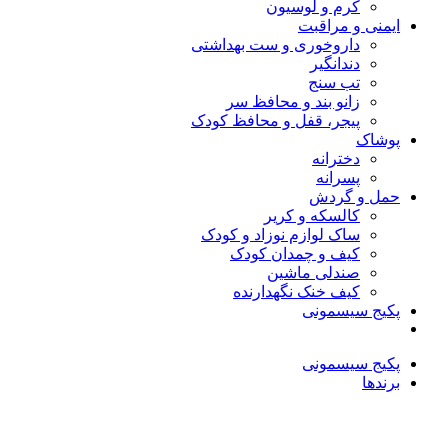
کرم و لوسیون
ایمنی و مراقبت
داروخوری و ست بهداشتی
دندانگیر
تب‌ سنج
زانو بند و محافظ سر
پیجر، قفل و محافظ کودک
پوشاک
دخترانه
پسرانه
حمل و گردش
کالسکه و کریر
ساک لوازم نوزاد و کودک
کیف و چمدان کودک
صندلی ماشین
کیف خنک نگهدارنده
پکیج سیسمونی
پکیج سیسمونی
برندها