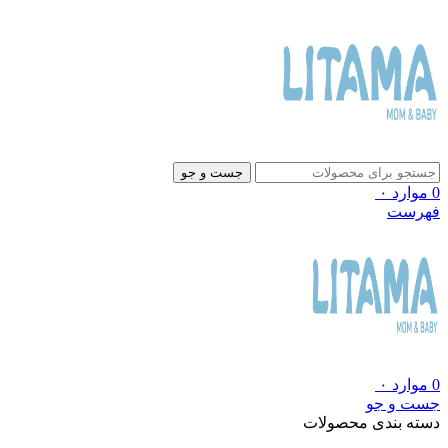
جست و جو
0
موارد
۰
فهرست
0
موارد
۰
جست و جو
دسته بندی محصولات