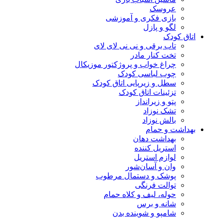
عروسک
بازی فکری و آموزشی
لگو و پازل
اتاق کودک
تاب برقی و نی نی لای لای
تخت کنار مادر
چراغ خواب و پروژکتور موزیکال
چوب لباسی کودک
سطل و زیرپایی اتاق کودک
تزئینات اتاق کودک
پتو و زیرانداز
تشک نوزاد
بالش نوزاد
بهداشت و حمام
بهداشت دهان
استریل کننده
لوازم استریل
وان و آسان‌شور
پوشک و دستمال مرطوب
توالت فرنگی
حوله، لیف و کلاه حمام
شانه و برس
شامپو و شوینده بدن