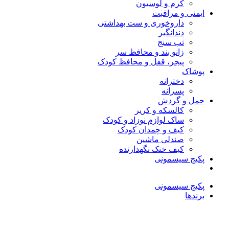
کرم و لوسیون
ایمنی و مراقبت
داروخوری و ست بهداشتی
دندانگیر
تب‌ سنج
زانو بند و محافظ سر
پیجر، قفل و محافظ کودک
پوشاک
دخترانه
پسرانه
حمل و گردش
کالسکه و کریر
ساک لوازم نوزاد و کودک
کیف و چمدان کودک
صندلی ماشین
کیف خنک نگهدارنده
پکیج سیسمونی
پکیج سیسمونی
برندها