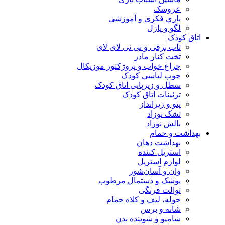
عروسک
بازی فکری و آموزشی
لگو و پازل
اتاق کودک
تاب برقی و نی نی لای لای
تخت کنار مادر
چراغ خواب و پروژکتور موزیکال
چوب لباسی کودک
سطل و زیرپایی اتاق کودک
تزئینات اتاق کودک
پتو و زیرانداز
تشک نوزاد
بالش نوزاد
بهداشت و حمام
بهداشت دهان
استریل کننده
لوازم استریل
وان و آسان‌شور
پوشک و دستمال مرطوب
توالت فرنگی
حوله، لیف و کلاه حمام
شانه و برس
شامپو و شوینده بدن