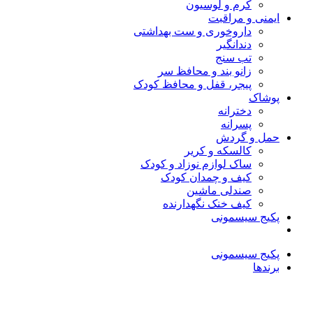
کرم و لوسیون
ایمنی و مراقبت
داروخوری و ست بهداشتی
دندانگیر
تب‌ سنج
زانو بند و محافظ سر
پیجر، قفل و محافظ کودک
پوشاک
دخترانه
پسرانه
حمل و گردش
کالسکه و کریر
ساک لوازم نوزاد و کودک
کیف و چمدان کودک
صندلی ماشین
کیف خنک نگهدارنده
پکیج سیسمونی
پکیج سیسمونی
برندها