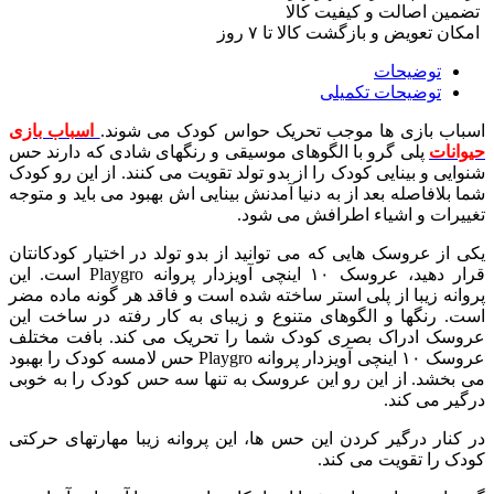
تضمین اصالت و کیفیت کالا
امکان تعویض و بازگشت کالا تا ۷ روز
توضیحات
توضیحات تکمیلی
اسباب بازی ها موجب تحریک حواس کودک می شوند.
اسباب بازی
حیوانات
پلی گرو با الگوهای موسیقی و رنگهای شادی که دارند حس
شنوایی و بینایی کودک را از بدو تولد تقویت می کنند. از این رو کودک
شما بلافاصله بعد از به دنیا آمدنش بینایی اش بهبود می باید و متوجه
تغییرات و اشیاء اطرافش می شود.
یکی از عروسک هایی که می توانید از بدو تولد در اختیار کودکانتان
قرار دهید، عروسک ۱۰ اینچی آویزدار پروانه Playgro است. این
پروانه زیبا از پلی استر ساخته شده است و فاقد هر گونه ماده مضر
است. رنگها و الگوهای متنوع و زیبای به کار رفته در ساخت این
عروسک ادراک بصری کودک شما را تحریک می کند. بافت مختلف
عروسک ۱۰ اینچی آویزدار پروانه Playgro حس لامسه کودک را بهبود
می بخشد. از این رو این عروسک به تنها سه حس کودک را به خوبی
درگیر می کند.
در کنار درگیر کردن این حس ها، این پروانه زیبا مهارتهای حرکتی
کودک را تقویت می کند.