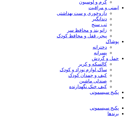
کرم و لوسیون
ایمنی و مراقبت
داروخوری و ست بهداشتی
دندانگیر
تب‌ سنج
زانو بند و محافظ سر
پیجر، قفل و محافظ کودک
پوشاک
دخترانه
پسرانه
حمل و گردش
کالسکه و کریر
ساک لوازم نوزاد و کودک
کیف و چمدان کودک
صندلی ماشین
کیف خنک نگهدارنده
پکیج سیسمونی
پکیج سیسمونی
برندها