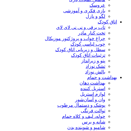
عروسک
بازی فکری و آموزشی
لگو و پازل
اتاق کودک
تاب برقی و نی نی لای لای
تخت کنار مادر
چراغ خواب و پروژکتور موزیکال
چوب لباسی کودک
سطل و زیرپایی اتاق کودک
تزئینات اتاق کودک
پتو و زیرانداز
تشک نوزاد
بالش نوزاد
بهداشت و حمام
بهداشت دهان
استریل کننده
لوازم استریل
وان و آسان‌شور
پوشک و دستمال مرطوب
توالت فرنگی
حوله، لیف و کلاه حمام
شانه و برس
شامپو و شوینده بدن