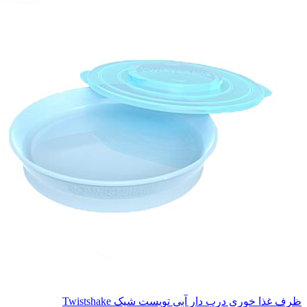
ظرف غذا خوری درب دار آبی تویست شیک Twistshake