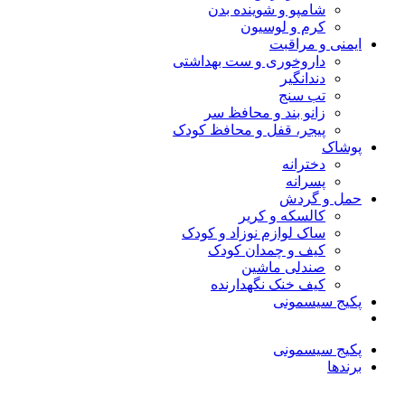
شامپو و شوینده بدن
کرم و لوسیون
ایمنی و مراقبت
داروخوری و ست بهداشتی
دندانگیر
تب‌ سنج
زانو بند و محافظ سر
پیجر، قفل و محافظ کودک
پوشاک
دخترانه
پسرانه
حمل و گردش
کالسکه و کریر
ساک لوازم نوزاد و کودک
کیف و چمدان کودک
صندلی ماشین
کیف خنک نگهدارنده
پکیج سیسمونی
پکیج سیسمونی
برندها