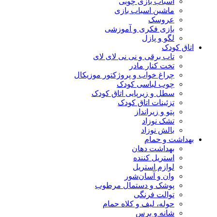
اسباب بازی چوبی
ماشین اسباب بازی
عروسک
بازی فکری و آموزشی
لگو و پازل
اتاق کودک
تاب برقی و نی نی لای لای
تخت کنار مادر
چراغ خواب و پروژکتور موزیکال
چوب لباسی کودک
سطل و زیرپایی اتاق کودک
تزئینات اتاق کودک
پتو و زیرانداز
تشک نوزاد
بالش نوزاد
بهداشت و حمام
بهداشت دهان
استریل کننده
لوازم استریل
وان و آسان‌شور
پوشک و دستمال مرطوب
توالت فرنگی
حوله، لیف و کلاه حمام
شانه و برس