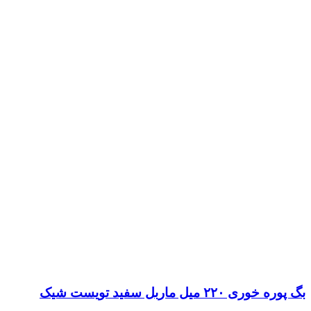
بگ پوره خوری ۲۲۰ میل ماربل سفید تویست شیک