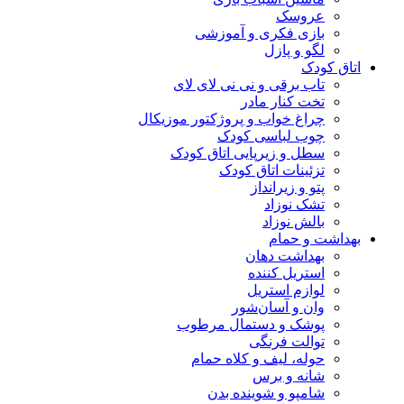
عروسک
بازی فکری و آموزشی
لگو و پازل
اتاق کودک
تاب برقی و نی نی لای لای
تخت کنار مادر
چراغ خواب و پروژکتور موزیکال
چوب لباسی کودک
سطل و زیرپایی اتاق کودک
تزئینات اتاق کودک
پتو و زیرانداز
تشک نوزاد
بالش نوزاد
بهداشت و حمام
بهداشت دهان
استریل کننده
لوازم استریل
وان و آسان‌شور
پوشک و دستمال مرطوب
توالت فرنگی
حوله، لیف و کلاه حمام
شانه و برس
شامپو و شوینده بدن