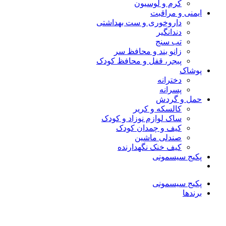
کرم و لوسیون
ایمنی و مراقبت
داروخوری و ست بهداشتی
دندانگیر
تب‌ سنج
زانو بند و محافظ سر
پیجر، قفل و محافظ کودک
پوشاک
دخترانه
پسرانه
حمل و گردش
کالسکه و کریر
ساک لوازم نوزاد و کودک
کیف و چمدان کودک
صندلی ماشین
کیف خنک نگهدارنده
پکیج سیسمونی
پکیج سیسمونی
برندها