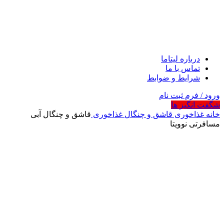
درباره لیتاما
تماس با ما
شرایط و ضوابط
ورود / فرم ثبت نام
شگفت انگیز ها
خانه
غذاخوری
قاشق و چنگال غذاخوری
قاشق و چنگال آبی
مسافرتی نوویتا