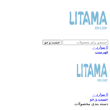
جست و جو
0
موارد
۰
فهرست
0
موارد
۰
جست و جو
دسته بندی محصولات