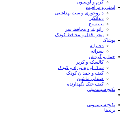
کرم و لوسیون
ایمنی و مراقبت
داروخوری و ست بهداشتی
دندانگیر
تب‌ سنج
زانو بند و محافظ سر
پیجر، قفل و محافظ کودک
پوشاک
دخترانه
پسرانه
حمل و گردش
کالسکه و کریر
ساک لوازم نوزاد و کودک
کیف و چمدان کودک
صندلی ماشین
کیف خنک نگهدارنده
پکیج سیسمونی
پکیج سیسمونی
برندها