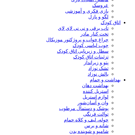
عروسک
بازی فکری و آموزشی
لگو و پازل
اتاق کودک
تاب برقی و نی نی لای لای
تخت کنار مادر
چراغ خواب و پروژکتور موزیکال
چوب لباسی کودک
سطل و زیرپایی اتاق کودک
تزئینات اتاق کودک
پتو و زیرانداز
تشک نوزاد
بالش نوزاد
بهداشت و حمام
بهداشت دهان
استریل کننده
لوازم استریل
وان و آسان‌شور
پوشک و دستمال مرطوب
توالت فرنگی
حوله، لیف و کلاه حمام
شانه و برس
شامپو و شوینده بدن