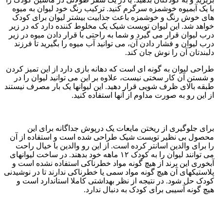
با یک آبمیوه خوشمزه سرگرم کنید. ترکیب رنگ خود لیوان به میوه
های خوش رنگ و خوشمزه باعث جذابیت بیشتر لیوان برای کودک
خواهد شد. این لیوان تویست شیک یک مخلوط کننده دارد که در زیر
درب لیوان قرار می گیرد و شما به راحتی با قرار دادن میوه در زیر
درب لیوان و فشار دادن آن، می توانید آب میوه را بگیرید تا فرزند
دلبندتان آن را نوش جان کند.
طراحی لیوان به گونه ای است که دهانه بازی دارد از این تمیز کردن
و شستن آن کار سختی نیست، علاوه بر این می توانید لیوان را در
طبقه بالای ظرف شویی قرار دهید. این لیوانها یک بار مصرف نیستند
از این رو به صورت مداوم از آنها استفاده کنید.
برای جلوگیری از ریختن مایعات یک درپوش جداگانه برای این
محصول بی نظیر تویست شیک طراحی شده است و استفاده از آن
را برای والدین اسانتر کرده است. از این رو والدین با خیال راحت
می توانند لیوان را به کودک ۱۲ ماهه خود بدهند. در ساخت لیوانهای
آبخوری این برند از هیچ گونه مواد خطرناکی استفاده نشده است و
پلاستیکهای آن هیچ گونه مواد سمی یا خطرناکی ندارند تا در نوشیدنی
کودک حل شود. در نتیجه از نظر بهداشتی کاملا استاندارد است و
هیچ گونه آسیبی برای کودک به دنبال ندارد.