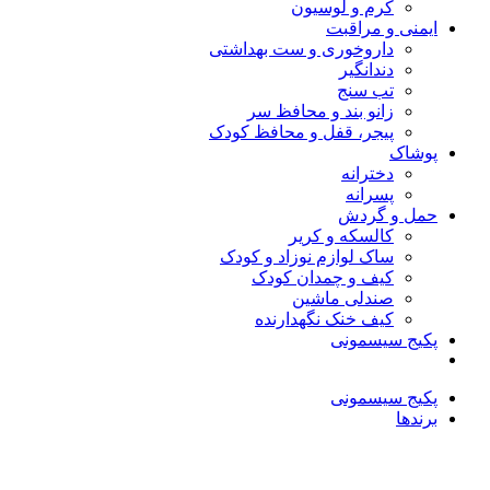
کرم و لوسیون
ایمنی و مراقبت
داروخوری و ست بهداشتی
دندانگیر
تب‌ سنج
زانو بند و محافظ سر
پیجر، قفل و محافظ کودک
پوشاک
دخترانه
پسرانه
حمل و گردش
کالسکه و کریر
ساک لوازم نوزاد و کودک
کیف و چمدان کودک
صندلی ماشین
کیف خنک نگهدارنده
پکیج سیسمونی
پکیج سیسمونی
برندها