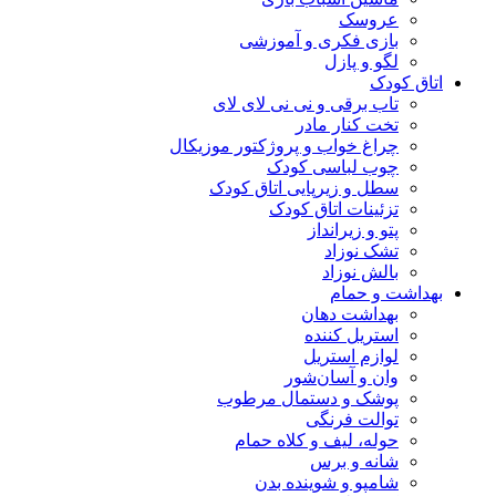
عروسک
بازی فکری و آموزشی
لگو و پازل
اتاق کودک
تاب برقی و نی نی لای لای
تخت کنار مادر
چراغ خواب و پروژکتور موزیکال
چوب لباسی کودک
سطل و زیرپایی اتاق کودک
تزئینات اتاق کودک
پتو و زیرانداز
تشک نوزاد
بالش نوزاد
بهداشت و حمام
بهداشت دهان
استریل کننده
لوازم استریل
وان و آسان‌شور
پوشک و دستمال مرطوب
توالت فرنگی
حوله، لیف و کلاه حمام
شانه و برس
شامپو و شوینده بدن