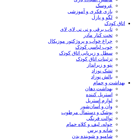
عروسک
بازی فکری و آموزشی
لگو و پازل
اتاق کودک
تاب برقی و نی نی لای لای
تخت کنار مادر
چراغ خواب و پروژکتور موزیکال
چوب لباسی کودک
سطل و زیرپایی اتاق کودک
تزئینات اتاق کودک
پتو و زیرانداز
تشک نوزاد
بالش نوزاد
بهداشت و حمام
بهداشت دهان
استریل کننده
لوازم استریل
وان و آسان‌شور
پوشک و دستمال مرطوب
توالت فرنگی
حوله، لیف و کلاه حمام
شانه و برس
شامپو و شوینده بدن