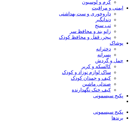
کرم و لوسیون
ایمنی و مراقبت
داروخوری و ست بهداشتی
دندانگیر
تب‌ سنج
زانو بند و محافظ سر
پیجر، قفل و محافظ کودک
پوشاک
دخترانه
پسرانه
حمل و گردش
کالسکه و کریر
ساک لوازم نوزاد و کودک
کیف و چمدان کودک
صندلی ماشین
کیف خنک نگهدارنده
پکیج سیسمونی
پکیج سیسمونی
برندها