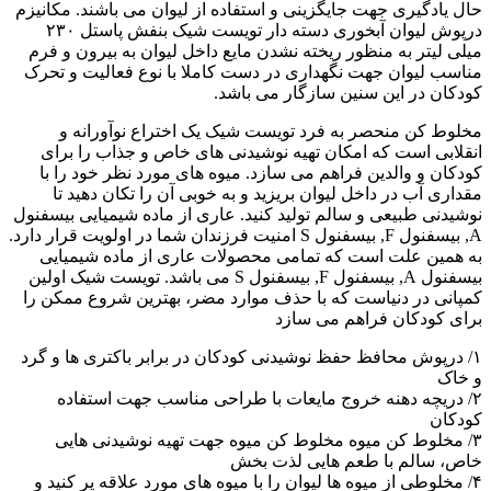
حال یادگیری جهت جایگزینی و استفاده از لیوان می باشند. مکانیزم
درپوش لیوان آبخوری دسته دار تویست شیک بنفش پاستل ۲۳۰
میلی لیتر به منظور ریخته نشدن مایع داخل لیوان به بیرون و فرم
مناسب لیوان جهت نگهداری در دست کاملا با نوع فعالیت و تحرک
کودکان در این سنین سازگار می باشد.
مخلوط کن منحصر به فرد تویست شیک یک اختراع نوآورانه و
انقلابی است که امکان تهیه نوشیدنی های خاص و جذاب را برای
کودکان و والدین فراهم می سازد. میوه های مورد نظر خود را با
مقداری آب در داخل لیوان بریزید و به خوبی آن را تکان دهید تا
نوشیدنی طبیعی و سالم تولید کنید. عاری از ماده شیمیایی بیسفنول
‪,A‬ بیسفنول ‪,‬F بیسفنول S امنیت فرزندان شما در اولویت قرار دارد.
به همین علت است که تمامی محصولات عاری از ماده شیمیایی
بیسفنول ‪,A‬ بیسفنول ‪,‬F بیسفنول S می باشد. تویست شیک اولین
کمپانی در دنیاست که با حذف موارد مضر، بهترین شروع ممکن را
برای کودکان فراهم می سازد
۱/‬ درپوش محافظ حفظ نوشیدنی کودکان در برابر باکتری ها و گرد
و خاک
۲/ ‬دریچه دهنه خروج مایعات با طراحی مناسب جهت استفاده
کودکان
۳‫‬/ مخلوط کن میوه مخلوط کن میوه جهت تهیه نوشیدنی هایی
خاص، سالم با طعم هایی لذت بخش
۴/‬ مخلوطی از میوه ها لیوان را با میوه های مورد علاقه پر کنید و