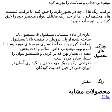
نوشیدنی جذاب و سلامت را تجربه کنید
ترکیب رنگ ها آن چه در تصور دارید را خلق کنید! با ترکیب قسمت
های مختلف لیوان ها از چند رنگ مختلف لیوان منحصر خود را خلق
کنید و از نتیجه لذت ببرید
عاری از ماده شیمیایی بیسفنول ‪,A بیسفنول ‪,F
بیسفنول Sساخته شده از پلی پروپیلن با کیفیت بالا
مخلوط کن جهت مخلوط سازی میوه های مورد پسند با
ویژگی
آب و تهیه نوشیدنی خاص، سالم و لذت بخش
های
دهنه ی بسیار پهن که پر کردن و شستشو لیوان را
محصول
بسیار ساده کرده است
طراحی ارگونومیک جهت حمل و نگهداری آسان تر
لیوان حتی در حین فعالیت کودکان
رنگ
بنفش
محصولات مشابه
-70%